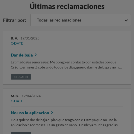
Últimas reclamaciones
Filtrar por:
Todas las reclamaciones
B. V.
19/01/2025
C-DATE
Dar de baja
Estimados/as señores/as: Me pongo en contacto con ustedes porque
Créditosi me está cobrando todos los días,quiero darme de baja y no hay
manera SOLICITO que se me des de baja en la suscripción Sin otro
particular, atentamente. Recuerda no incluir ningún dato personal o
CERRADO
sensible, ni tuyo ni de un tercero, como puede ser nombre, apellidos,
DNI, número de teléfono, dirección postal, cuenta y tarjeta bancaria,
email…
M. K.
12/04/2024
C-DATE
No uso la aplicacion
Hola quiero dar de baja el plan que tengo con c-Date ya que no uso la
aplicación hace meses. Es un gasto en vano . Desde ya muchas gracias