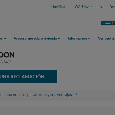
Movilízate
OCU Inversiones
Ben
Guio
os
Asesorarme sobre vivienda
Informarme
Ver venta
MOON
NSUMO
R UNA RECLAMACIÓN
ciona nuestra plataforma y sus ventajas