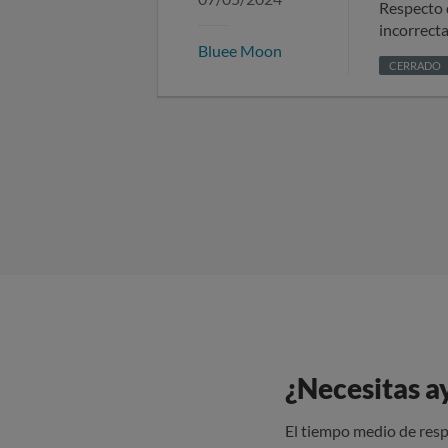
Respecto 
incorrecta
Bluee Moon
plaza) y l
CERRADO
ni antiman
REEMBOLSO
atención a
la devolu
del consum
¿Necesitas a
El tiempo medio de resp