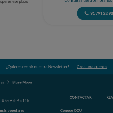
Consulta nuestros horarios
speres ese plazo
91 791 22 9
¿Quieres recibir nuestra Newsletter?
Crea una cuenta
sas
Bluee Moon
CONTACTAR
REV
 18 h y V de 9 a 14 h
 más populares
Conoce OCU