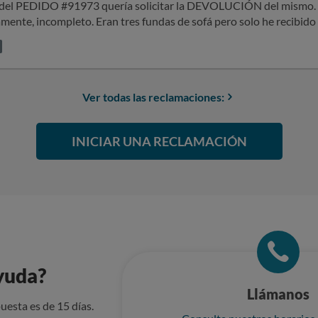
del PEDIDO #91973 quería solicitar la DEVOLUCIÓN del mismo. 
mente, incompleto. Eran tres fundas de sofá pero solo he recibido d
a calidad deja mucho que desear (material de China que no se adecu
chas como indican). Por lo que les he solicitado que procedan cuan
, pero no hay manera alguna. He tratado de llamar en numerosas
l clie te y no responden. He enviado varios correos electronicos 
Ver todas las reclamaciones:
ción del mismo (no dan instrucciones ni modo alguno de poderla re
idor). Solicito que procedan a facilitar la devolución de los prod
INICIAR UNA RECLAMACIÓN
yuda?
Llámanos
uesta es de 15 días.