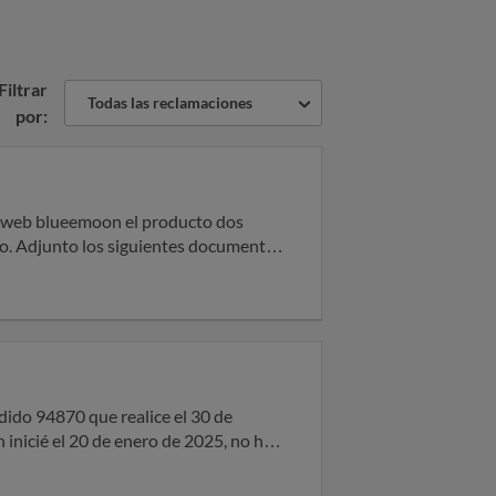
Filtrar
Todas las reclamaciones
por:
amente.
o, como puede ser nombre, apellidos,
…
 inicié el 20 de enero de 2025, no ha
na para poder devolver el producto.
a través del formulario de la página