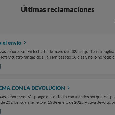
Últimas reclamaciones
a el envío
mayo de 2025 adquirí en su página web blueemoon el producto dos
la. Han pasado 38 días y no lo he recibido. Adjunto los siguientes documentos:
o, recibo de pago realizado. SOLICITO se me haga entrega del producto, y si hubiese algún
a entrega, se me comunique a fin de tomar las medidas oportunas. Sin otro particular, atent
o incluir ningún dato personal o sensible, ni tuyo ni de un tercer
o de teléfono, dirección postal, cuenta y tarjeta bancaria, email
EMA CON LA DEVOLUCION
tacto con ustedes porque, del pedido 94870 que realice el 30 de
de 2024, el cual me llegó el 13 de enero de 2025, y cuya devolución
puesta por su parte para tramitarla, sin recibir contestación algu
e el 20 de enero escribiendoles correos para iniciar la devolución, 