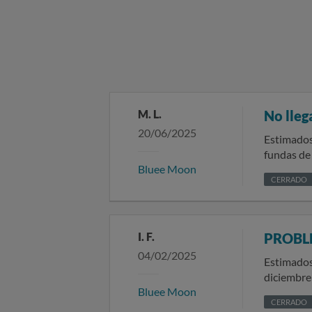
M. L.
No lleg
20/06/2025
Estimados/as señores/as: En fecha 12 de 
fundas de sofá y cuatro fundas de sil
Bluee Moon
confirmación del pedid
CERRADO
problema con l
Recuerda n
DNI, númer
I. F.
PROBL
04/02/2025
Estimados/as señores/as: Me pongo en con
diciembre 
Bluee Moon
habido res
CERRADO
Llevo desd