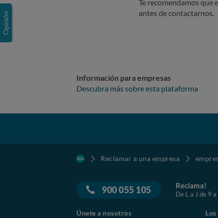
Te recomendamos que e
antes de contactarnos.
Información para empresas
Descubra más sobre esta plataforma
Reclamar a una empresa
empre
Reclama!
900 055 105
De L a J de 9 a
Únete a nosotros
Los