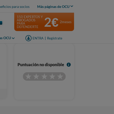
eficios para socios
Más páginas de OCU
2€
150 EXPERTOS Y
ABOGADOS
2meses
PARA
DEFENDERTE
jas OCU
ENTRA
|
Regístrate
I
Puntuación no disponible
n
f
o