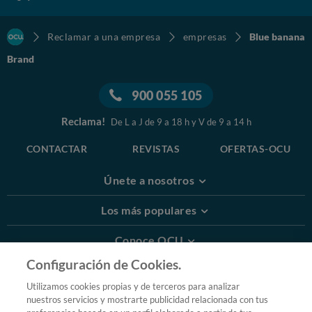
Reclamar a una empresa
empresas
Blue banana
Brand
900 055 105
Reclama!
De L a J de 9 a 18 h y V de 9 a 14 h
CONTACTAR
REVISTAS
OFERTAS-OCU
Únete a nosotros
Los más populares
Conoce OCU
Configuración de Cookies.
Más Información
Utilizamos cookies propias y de terceros para analizar
nuestros servicios y mostrarte publicidad relacionada con tus
© 2026 OCU