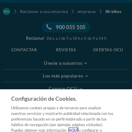
Reclamar a una empresa
empresas
Bh bikes
900 055 105
Reclama!
De L a J de 9 a 18 h y V de 9 a 14 h
CONTACTAR
REVISTAS
OFERTAS-OCU
Únete a nosotros
Los más populares
Conoce OCU
Configuración de Cookies.
Más Información
Utilizamos cookies propias y de terceros para analizar
nuestros servicios y mostrarte publicidad relacionada con tus
© 2026 OCU
preferencias basado en un perfil elaborado a partir de tus
Condiciones generales de contratación de OCU
hábitos de navegación (por ejemplo, páginas visitadas).
Política de privacidad
Puedes obtener más información
AQUÍ
y configurar o