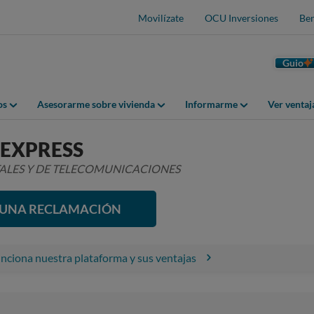
Movilízate
OCU Inversiones
Ben
Guio
os
Asesorarme sobre vivienda
Informarme
Ver venta
EXPRESS
TALES Y DE TELECOMUNICACIONES
R UNA RECLAMACIÓN
ciona nuestra plataforma y sus ventajas