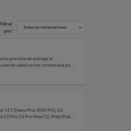
Filtrar
Todas las reclamaciones
por:
cha prevista de entrega el
m hora en la que yo estaba allí y nadie
cal. Aún así accedo al
es no lo permiten. Es más, mi nombre
ado con ellos
a empresa encargada de la entrega
dor 511 (Nano Pro) 20W PIQ 3.0
i/13 Pro/13 Pro Max/12, iPad/iPad
 la Cámara Antigolpes Transparente
gle Pixel 6a: smartphone 5G Android