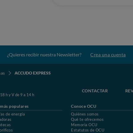
¿Quieres recibir nuestra Newsletter?
Crea una cuenta
sas
ACCUDO EXPRESS
CONTACTAR
REV
 18 h y V de 9 a 14 h
 más populares
Conoce OCU
fas de energía
Quiénes somos
adoras
Qué te ofrecemos
otecas
Memoria OCU
oríficos
Estatutos de OCU