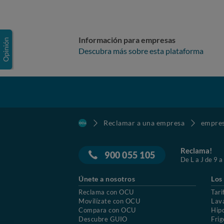
Información para empresas
Descubra más sobre esta plataforma
Reclamar a una empresa
empre
Reclama!
900 055 105
De L a J de 9 a
Únete a nosotros
Los
Reclama con OCU
Tari
Movilízate con OCU
Lav
Compara con OCU
Hip
Descubre GUIO
Frig