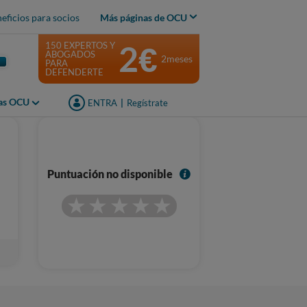
eficios para socios
Más páginas de OCU
2€
150 EXPERTOS Y
ABOGADOS
2meses
PARA
DEFENDERTE
jas OCU
ENTRA
|
Regístrate
I
Puntuación no disponible
n
f
o