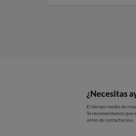
libre con 
un total d
de ese pe
originalme
entregue a
de recogid
enviaron u
que devolv
amazon qu
ya que lo 
investigar
paquetes p
¿Necesitas a
El tiempo medio de resp
Te recomendamos que e
antes de contactarnos.