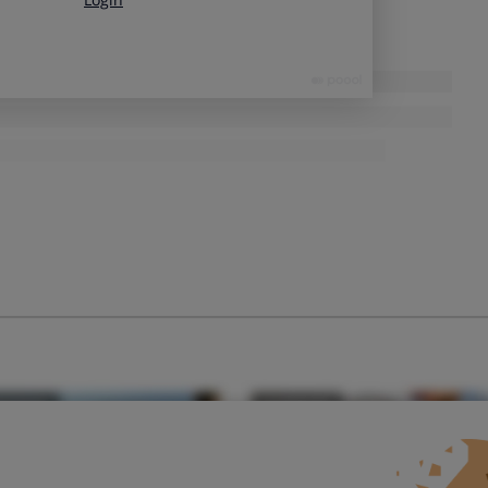
 los dos aparatos por separado,
ya que en una secadora
la ropa que has lavado de una sola vez.
Además, es muy
mba de calor, que son más eficientes
pues consumen mucha
ales de condensación.
adoras en el mercado con bomba de calor, y las que hay
en superar los 1.000 euros.
Las lavasecadoras más
stencias para secar
, que es más rápido pero consume más
uena lavasecadora
lacionados con la tecnología del secado y la eficiencia
ún los modelos.
o lavasecadoras con
tecnologías que buscan reducir
ncorporación de
bomba de calor,
sobre todo, en modelos de