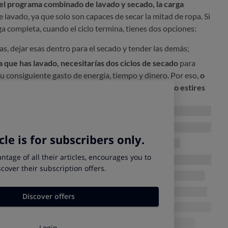
 el programa combinado de lavado y secado, la carga
de lavado, ya que solo son capaces de secar la mitad de ropa. Si
a completa, cuando el ciclo termina, tienes dos opciones:
s, dejar esas dentro para el secado y tender las demás;
pa que has lavado,
necesitarías dos ciclos de secado
para
u consiguiente gasto de energía, tiempo y dinero. Por eso,
o
pa que de verdad te interesa secar y que tiendas o estires
si:
iones si el tejido lo admite
grosor del tejido (vaqueros y toallas por un lado, sintéticos y
a o lavadora y secadora separadas?