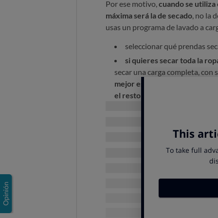
Por ese motivo,
cuando se utiliza
máxima
será la de secado
, no la 
usas un programa de lavado a carg
seleccionar qué prendas seca
si quieres secar toda la ro
secar una carga completa, con s
mejor es que selecciones la ro
el resto de las prendas
.
¿Cómo mejorar el secado?
En secado, los resultados mejoran 
centrifugas a muchas revoluc
secas con menos carga
separas las prendas según el 
camisas por otro).
¿Es mejor una lavasecador