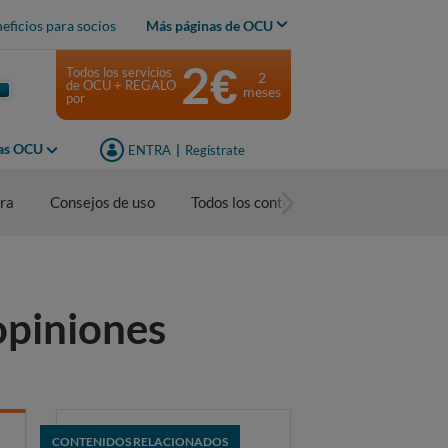
eficios para socios
Más páginas de OCU
2€
Todos los servicios
2
de OCU + REGALO
meses
por
jas OCU
ENTRA
|
Regístrate
ra
Consejos de uso
Todos los contenidos
opiniones
CONTENIDOS RELACIONADOS