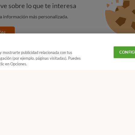
evados, y
mejoras inverter.
ve sobre lo que te interesa
están presentes en todos los modelos, reflejan una
na información más personalizada.
os más eficientes.
 la etiqueta energética
y los consumos declarados,
ÓN
e lavado y del ciclo combinado.
doras, también podrás ver las valoraciones que han
CONFIG
 y mostrarte publicidad relacionada con tus
 resultados, además de sus características y precios:
egación (por ejemplo, páginas visitadas). Puedes
lic en Opciones.
U en tus fuentes favoritas de Google
OMPARA LAVASECADORAS
¿Quieres recibir nuestra Newsletter?
Crea una cuenta
do las etiquetas energéticas
de las lavadoras
 a la G
y los requisitos son más exigentes, por lo que es difícil
Lavasecadoras: ventajas, desventajas y opiniones
 o B. No se trata de que ahora las lavasecadoras consuman
nsumos más bajos para llevar la etiqueta A que
CONTACTAR
REV
 18 h y V de 9 a 14 h