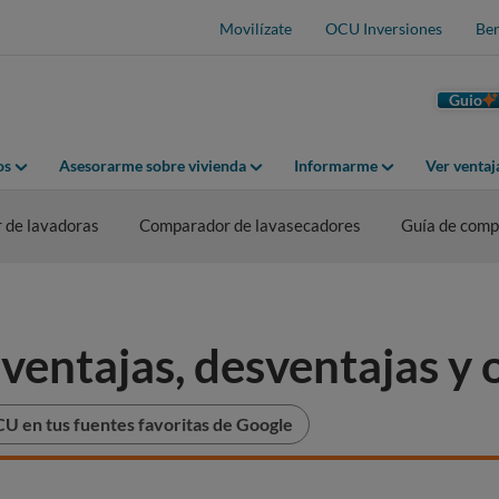
Movilízate
OCU Inversiones
Ben
Guio
os
Asesorarme sobre vivienda
Informarme
Ver venta
 de lavadoras
Comparador de lavasecadores
Guía de comp
ventajas, desventajas y 
U en tus fuentes favoritas de Google