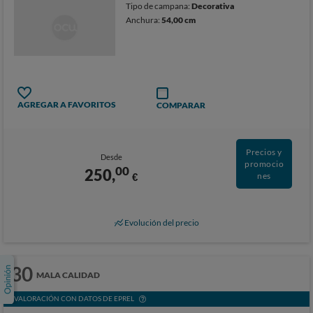
Tipo de campana:
Decorativa
Anchura:
54,00 cm
AGREGAR A FAVORITOS
COMPARAR
Precios y
Desde
promocio
00
250,
€
nes
Evolución del precio
30
MALA CALIDAD
VALORACIÓN CON DATOS DE EPREL