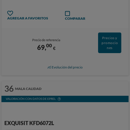
AGREGAR A FAVORITOS
COMPARAR
Precios y
Precio de referencia
promocio
00
69,
€
nes
Evolución del precio
36
MALA CALIDAD
VALORACIÓN CON DATOS DE EPREL
EXQUISIT KFD6072L