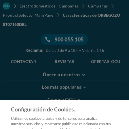
Electrodomésticos : Campanas
Campanas
ProductSelectorMainPage
Características de ORBEGOZO
ST07160DBL
900 055 105
Reclama!
De L a J de 9 a 18 h y V de 9 a 14 h
CONTACTAR
REVISTAS
OFERTAS-OCU
Únete a nosotros
Los más populares
Conoce OCU
Configuración de Cookies.
Más Información
Utilizamos cookies propias y de terceros para analizar
nuestros servicios y mostrarte publicidad relacionada con tus
© 2026 OCU