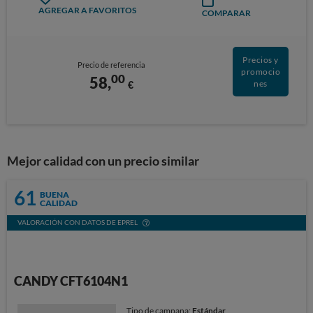
AGREGAR A FAVORITOS
COMPARAR
Precios y
Precio de referencia
promocio
00
58,
€
nes
Mejor calidad con un precio similar
61
BUENA
CALIDAD
VALORACIÓN CON DATOS DE EPREL
CANDY CFT6104N1
Tipo de campana:
Estándar