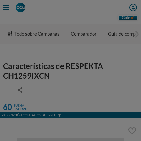
Guio
Todo sobre Campanas
Comparador
Guía de compra
Características de RESPEKTA
CH1259IXCN
60
BUENA
CALIDAD
VALORACIÓN CON DATOS DE EPREL