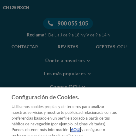
CH1259IXCN
900 055 105
Reclama!
De L a J de 9 a 18 h y V de 9 a 14 h
CONTACTAR
REVISTAS
OFERTAS-OCU
Únete a nosotros
Los más populares
Conoce OCU
Configuración de Cookies.
Más Información
Utilizamos cookies propias y de terceros para analizar
nuestros servicios y mostrarte publicidad relacionada con tus
© 2026 OCU
preferencias basado en un perfil elaborado a partir de tus
Condiciones generales de contratación de OCU
hábitos de navegación (por ejemplo, páginas visitadas).
Política de privacidad
Puedes obtener más información
AQUÍ
y configurar o
rechazar su uso haciendo clic en Opciones.