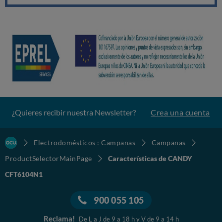
¿Quieres recibir nuestra Newsletter?
Crea una cuenta
Electrodomésticos : Campanas
Campanas
ProductSelectorMainPage
Características de CANDY
CFT6104N1
900 055 105
Reclama!
De L a J de 9 a 18 h y V de 9 a 14 h