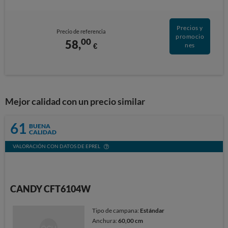
Precios y
Precio de referencia
promocio
00
58,
€
nes
Mejor calidad con un precio similar
61
BUENA
CALIDAD
VALORACIÓN CON DATOS DE EPREL
CANDY CFT6104W
Tipo de campana:
Estándar
Anchura:
60,00 cm