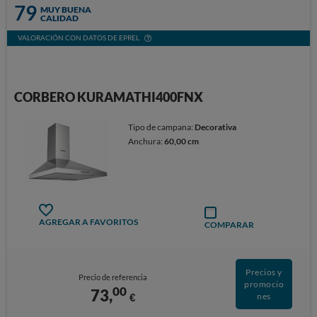
79
MUY BUENA
CALIDAD
VALORACIÓN CON DATOS DE EPREL
CORBERO KURAMATHI400FNX
Tipo de campana:
Decorativa
Anchura:
60,00 cm
AGREGAR A FAVORITOS
COMPARAR
Precios y
Precio de referencia
promocio
00
73,
€
nes