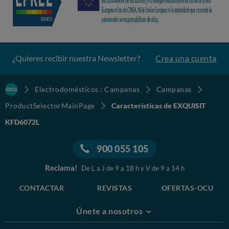
¿Quieres recibir nuestra Newsletter?
Crea una cuenta
Electrodomésticos : Campanas
Campanas
ProductSelectorMainPage
Características de EXQUISIT
KFD6072L
900 055 105
Reclama!
De L a J de 9 a 18 h y V de 9 a 14 h
CONTACTAR
REVISTAS
OFERTAS-OCU
Únete a nosotros