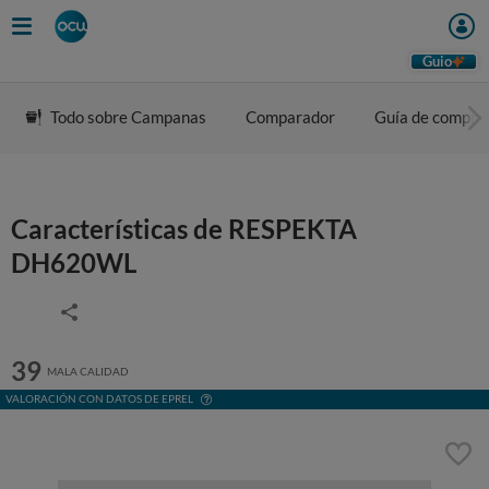
Guio
Todo sobre Campanas
Comparador
Guía de compra
Características de RESPEKTA
DH620WL
39
MALA CALIDAD
VALORACIÓN CON DATOS DE EPREL