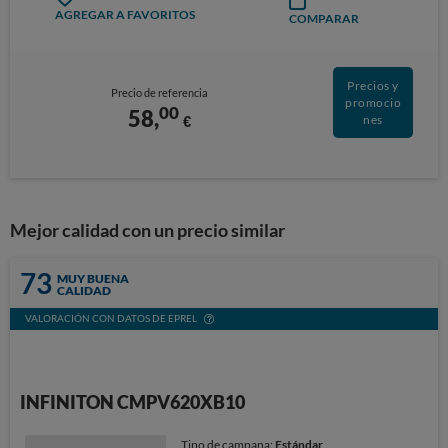
AGREGAR A FAVORITOS
COMPARAR
Precios y
Precio de referencia
promocio
00
58,
€
nes
Mejor calidad con un precio similar
73
MUY BUENA
CALIDAD
VALORACIÓN CON DATOS DE EPREL
INFINITON CMPV620XB10
Tipo de campana:
Estándar