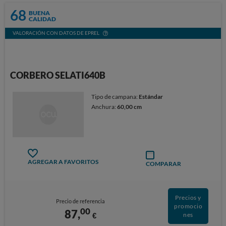
68
BUENA
CALIDAD
VALORACIÓN CON DATOS DE EPREL
CORBERO SELATI640B
Tipo de campana:
Estándar
Anchura:
60,00 cm
AGREGAR A FAVORITOS
COMPARAR
Precios y
Precio de referencia
promocio
00
87,
€
nes