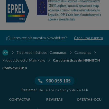
¿Quieres recibir nuestra Newsletter?
Crea una cuenta
Electrodomésticos : Campanas
Campanas
ProductSelectorMainPage
Características de INFINITON
CMPV620XB10
900 055 105
Reclama!
De L a J de 9 a 18 h y V de 9 a 14 h
CONTACTAR
REVISTAS
OFERTAS-OCU