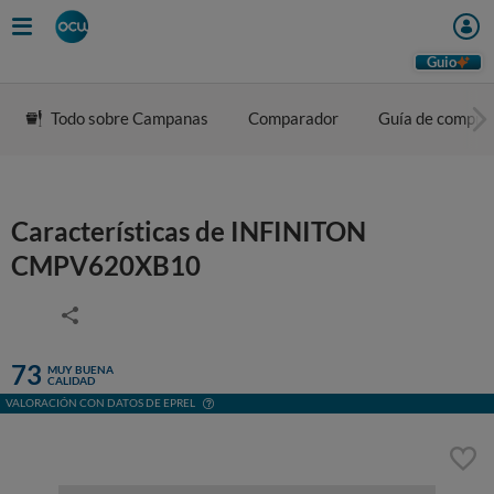
Guio
Todo sobre Campanas
Comparador
Guía de compra
Características de INFINITON
CMPV620XB10
73
MUY BUENA
CALIDAD
VALORACIÓN CON DATOS DE EPREL