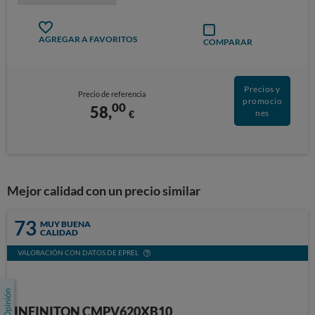
AGREGAR A FAVORITOS
COMPARAR
Precios y
Precio de referencia
promocio
00
58,
€
nes
Mejor calidad con un precio similar
73
MUY BUENA
CALIDAD
VALORACIÓN CON DATOS DE EPREL
INFINITON CMPV620XB10