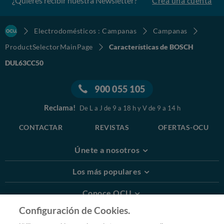
¿Quieres recibir nuestra Newsletter?
Crea una cuenta
Electrodomésticos : Campanas
Campanas
ProductSelectorMainPage
Características de BOSCH
DUL63CC50
900 055 105
Reclama!
De L a J de 9 a 18 h y V de 9 a 14 h
CONTACTAR
REVISTAS
OFERTAS-OCU
Únete a nosotros
Los más populares
Conoce OCU
Configuración de Cookies.
Más Información