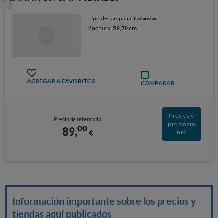
Tipo de campana:
Estándar
Anchura:
59,70 cm
AGREGAR A FAVORITOS
COMPARAR
Precios y
Precio de referencia
promocio
00
89,
€
nes
Información importante sobre los precios y
tiendas aquí publicados