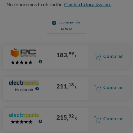
No conocemos tu ubicación
Cambia tu localización
Evolución del
precio
99
183,
Comprar
€
5
Stars
18
211,
Comprar
€
No valorado
92
215,
Comprar
€
5
Stars