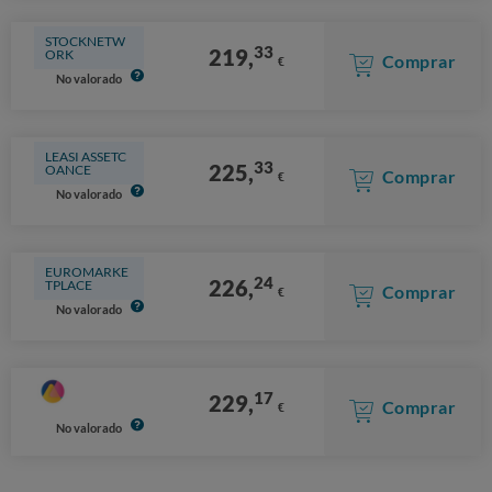
STOCKNETW
33
219,
ORK
Comprar
€
No valorado
LEASI ASSETC
33
225,
OANCE
Comprar
€
No valorado
EUROMARKE
24
226,
TPLACE
Comprar
€
No valorado
17
229,
Comprar
€
No valorado