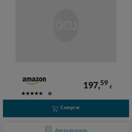
59
197,
€
5
Stars
Comprar
Alerta de precio