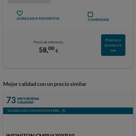
AGREGAR A FAVORITOS
COMPARAR
Precios y
Precio de referencia
promocio
00
58,
€
nes
Mejor calidad con un precio similar
73
MUY BUENA
CALIDAD
VALORACIÓN CON DATOS DE EPREL