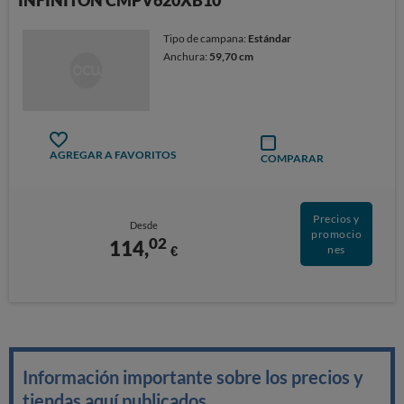
INFINITON CMPV620XB10
Tipo de campana:
Estándar
Anchura:
59,70 cm
AGREGAR A FAVORITOS
COMPARAR
Precios y
Desde
promocio
02
114,
€
nes
Información importante sobre los precios y
tiendas aquí publicados