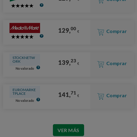
5
Stars
00
129,
Comprar
€
5
Stars
STOCKNETW
23
139,
ORK
Comprar
€
No valorado
EUROMARKE
71
141,
TPLACE
Comprar
€
No valorado
VER MÁS