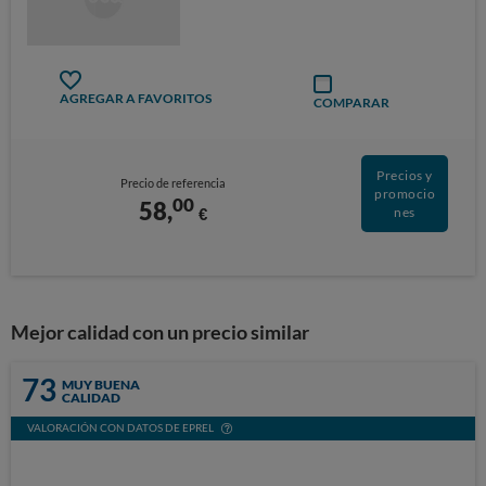
AGREGAR A FAVORITOS
COMPARAR
Precios y
Precio de referencia
promocio
00
58,
€
nes
Mejor calidad con un precio similar
73
MUY BUENA
CALIDAD
VALORACIÓN CON DATOS DE EPREL