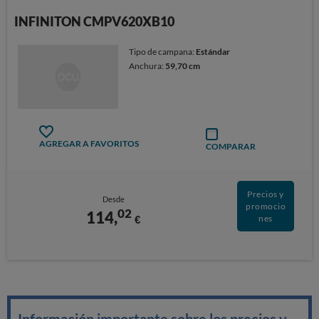
INFINITON CMPV620XB10
Tipo de campana:
Estándar
Anchura:
59,70 cm
AGREGAR A FAVORITOS
COMPARAR
Precios y
Desde
promocio
02
114,
€
nes