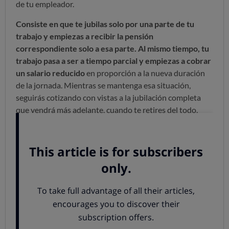
de tu empleador.
Consiste en que te jubilas solo por una parte de tu
trabajo y empiezas a recibir la pensión
correspondiente solo a esa parte. Al mismo tiempo, tu
trabajo pasa a ser a tiempo parcial y empiezas a cobrar
un salario reducido
en proporción a la nueva duración
de la jornada. Mientras se mantenga esa situación,
seguirás cotizando con vistas a la jubilación completa
que vendrá más adelante, cuando te retires del todo.
Esta fórmula
puede estar vinculada o no a la
contratación de otro trabajador de relevo
que cubra la
parte de jornada que tú dejas de hacer. En función de
eso, los requisitos son bastante diferentes:
La fórmula que no incluye trabajador de relevo
está reservada para personas que hayan cumplido la
edad ordinaria de jubilación y tengan al menos 15
años cotizados.