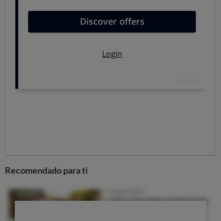
La fórmula que va asociada a la contratación de un
relevista se dirige a personas de edades bastante
avanzadas, nunca menores de 60 años, y más años
cotizados (30, 33... depende de los casos).
2. Jubilación "flexible", entre un 25 y un 50%
menos de pensión
La jubilación flexible e
s una fórmula que podrías usar si
ya te has jubilado del todo y vuelves a trabajar porque
te ha surgido una oportunidad que te interesa
, pues te
permite cobrar a la vez una pensión reducida y un salario
correspondiente a un trabajo a tiempo parcial.
Esta fórmula te permite
compatibilizar un trabajo a
Recomendado para ti
tiempo parcial que ocupe entre el 75 y el 50% de la
jornada, con el disfrute de la pensión,
reducida en
proporción
inversa a la duración de la jornada. Es decir,
si trabajas un 75 % de la jornada, te reducirán la pensión
un 25 %.