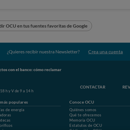
mar? Confía en OCU
ir OCU en tus fuentes favoritas de Google
os productos contratados y estar atento a las
banco,
aya actuado de manera incorrecta, presentar una reclamación
¿Quieres recibir nuestra Newsletter?
Crea una cuenta
cliente y si su respuesta no es favorable, podrás presentar una
ento de Conducta de Mercado y Reclamaciones del Banco de
ctos con el banco: cómo reclamar
a
orientación y asesoramiento de los expertos de OCU
: en
clamar.
CONTACTAR
REV
 18 h y V de 9 a 14 h
 más populares
Conoce OCU
fas de energía
Quiénes somos
adoras
Qué te ofrecemos
otecas
Memoria OCU
oríficos
Estatutos de OCU