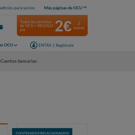
eficios para socios
Más páginas de OCU
2€
Todos los servicios
2
de OCU + REGALO
meses
por
jas OCU
ENTRA
|
Regístrate
 Cuentas bancarias
CONTENIDOS RELACIONADOS