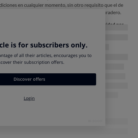
iciones en cualquier momento, sin otro requisito que el de
 forma clara, individualizada en papel o soporte duradero.
ivo para reclamar, simplemente debes
cambiar la entidad por
diciones
.
A EL COMPARADOR DE CUENTAS
 un depósito puede implicar que te
obliguen a abrir y
uenta vinculada se abrió y se usa solo para la gestión del
entar de forma unilateral esa comisión.
modalidad del “crédito revolving”, probablemente has caído en
s. Aunque los bancos los rebajaron a partir de entonces, el
os con anterioridad.
¿Eres un afectado por las revolving?
dinero:
TERESES USURARIOS DE LAS TARJETAS REVOLVING