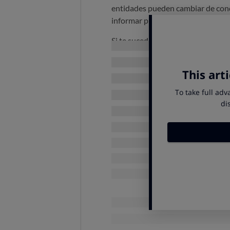
entidades pueden cambiar de cond
informar previamente al cliente de
Si te sucede algo así, no hay mot
otra que te ofrezca mejores con
CONSULT
La contratación de un préstamo o
mantener una cuenta, pero si esa c
producto el banco no podrá increm
Tarjetas revolving
Si contrataste una tarjeta con la 
la trampa de los intereses abusivo
cliente puede reclamar los cobrad
Podemos ayudarte a recuperar tu 
COMBATE CON OCU LOS IN