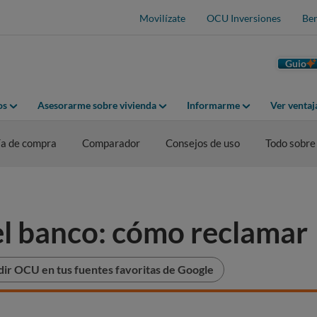
Movilízate
OCU Inversiones
Ben
Guio
os
Asesorarme sobre vivienda
Informarme
Ver venta
a de compra
Comparador
Consejos de uso
Todo sobre
el banco: cómo reclamar
ir OCU en tus fuentes favoritas de Google