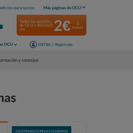
eficios para socios
Más páginas de OCU
2€
Todos los servicios
2
de OCU + REGALO
meses
por
jas OCU
ENTRA
|
Regístrate
formación y consejos
mas
CONTENIDOS RELACIONADOS