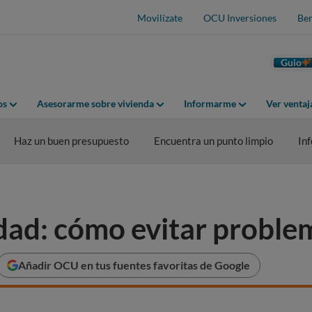
Movilízate
OCU Inversiones
Ben
Guio
os
Asesorarme sobre vivienda
Informarme
Ver venta
Haz un buen presupuesto
Encuentra un punto limpio
In
dad: cómo evitar proble
Añadir OCU en tus fuentes favoritas de Google