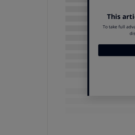
Si es posible (y realista), pu
así evitas problemas como canc
Si la compras por Internet, c
páginas organizadoras del ev
conserva copia de la transacció
Atento a la seguridad del l
Es muy importante
fijarse 
evento.
La sala debe disponer de al
reflejados y visibles en un plan
Localiza la salida de emerge
barra antipánico y no está cerr
Reclama, tienes derecho
Si se cancela o suspende tu f
mayor) la empresa cambia las con