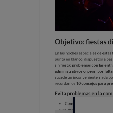
Objetivo: fiestas d
En las noches especiales de estas
punta en blanco, dispuestos a pa
sin fiesta:
problemas con las entr
administrativos o, peor, por falt
sucede un inconveniente, nada podrá
recordamos
10 consejos para pre
Evita problemas en la com
Compra la entrada en
estab
den una absoluta fiabilidad.