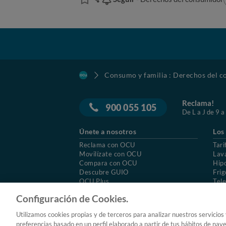
Consumo y familia : Derechos del 
Reclama!
900 055 105
De L a J de 9 a
Únete a nosotros
Los
Reclama con OCU
Tari
Movilízate con OCU
Lav
Compara con OCU
Hip
Descubre GUIO
Frig
OCU Plus
Tele
Trabajar en OCU
Col
Configuración de Cookies.
© 2026 OCU
Condiciones generales de contratac
Utilizamos cookies propias y de terceros para analizar nuestros servicios
Aviso Legal
Política de cookies
preferencias basado en un perfil elaborado a partir de tus hábitos de nav