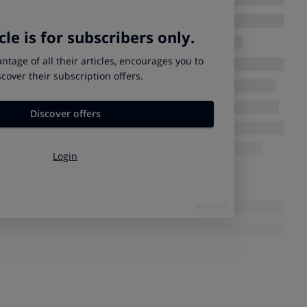
ede ser
buena idea comprarlas en el momento de la fiesta
:
elaciones, entradas falsas…
erciórate de que lo haces a través de las
ento
, en sitios seguros, lee las condiciones generales y
n.
Evita las reventas
.
ocal
en las medidas de seguridad
del sitio donde se celebre el
 menos dos
recorridos de evacuación
, que deben estar
o.
ncia más cercana y cerciórate de que es practicable (tiene una
ada u obstaculizada).
iesta,
exige tu dinero
. Si por algún motivo (no por fuerza
diciones (el local, la hora, los servicios que ofrecen) o