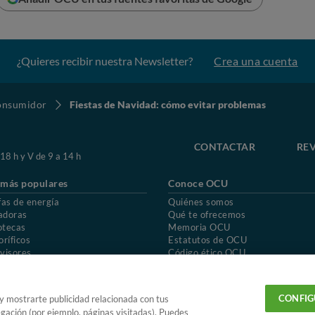
¿Quieres recibir nuestra Newsletter?
Crea una cuenta
consumidor
Fiestas de Navidad: cómo evitar problemas
CONTACTAR
REV
 18 h y V de 9 a 14 h
 más populares
Conoce OCU
fas de energía
Quiénes somos
adoras
Qué te ofrecemos
otecas
Memoria OCU
oríficos
Estatutos de OCU
visores
Código ético OCU
chones
Preguntas frecuentes
ión de OCU
Política de privacidad
Uso del nombre y de los signos de OCU
CONFIG
 y mostrarte publicidad relacionada con tus
egación (por ejemplo, páginas visitadas). Puedes