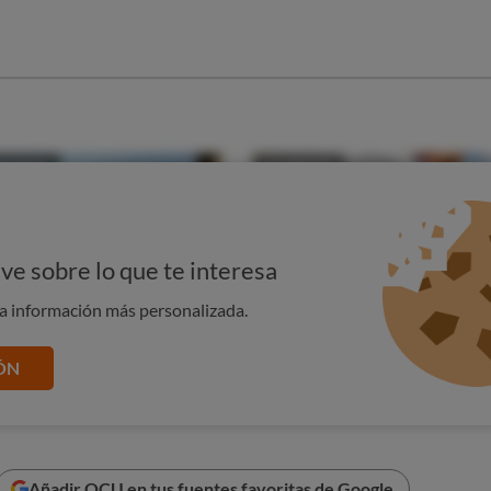
clamar a la Dirección General de Consumo. En cualquier caso,
lvan lo que pagaste.
o tiene licencia para la actividad
que promociona, si hay
n vendido entradas falsas o más entradas del aforo
 policía
para
reclamar
.
derechos asegúrate de
conservar todos los documentos
. Lo
roblema de consumo, pero si hay una estafa porque te hayan
emplo, se ocupará directamente la policía.
ve sobre lo que te interesa
y usa otra alternativa
, por tu seguridad y la de todos.
na información más personalizada.
 que pueden parecernos obvios pueden convertirse en
ÓN
OS PARA DISFRUTAR SIN RIESGOS
Añadir OCU en tus fuentes favoritas de Google