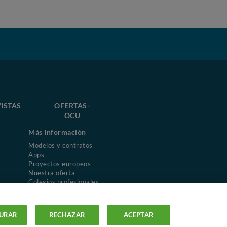
ISTAS
OFERTAS-
OCU
Más Información
Modelos y contratos
Apps
Proyectos europeos
Nuestra oferta
Colegios profesionales
Mapa del sitio
URAR
RECHAZAR
ACEPTAR