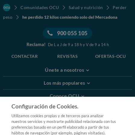
Comunidades OCU
Salud y nutrición
Perder
peso
he perdido 12 kilos comiendo solo del Mercadona
900 055 105
Reclama!
De L a J de 9 a 18 h y V de 9 a 14 h
CONTACTAR
REVISTAS
OFERTAS-OCU
Únete a nosotros
Los más populares
Conoce OCU
Configuración de Cookies.
Más Información
Utilizamos cookies propias y de terceros para analizar
nuestros servicios y mostrarte publicidad relacionada con tus
© 2026 OCU
preferencias basado en un perfil elaborado a partir de tus
Condiciones generales de contratación de OCU
hábitos de navegación (por ejemplo, páginas visitadas).