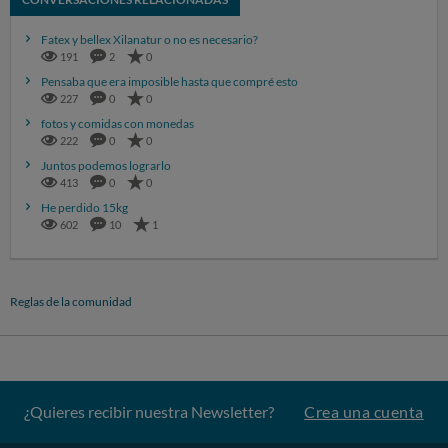
Fatex y bellex Xilanatur o no es necesario?
191
2
0
Pensaba que era imposible hasta que compré esto
227
0
0
fotos y comidas con monedas
222
0
0
Juntos podemos lograrlo
413
0
0
He perdido 15kg
602
10
1
Reglas de la comunidad
¿Quieres recibir nuestra Newsletter?
Crea una cuenta