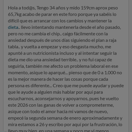
Hola a tod@s, Tengo 34 años y mido 159cm aprox peso
65,7kg acabo de parar en este foro porque ya sabéis lo
difícil que es arrancar con los cambios y mantener la
dieta
.. llevo intentando mantenerla desde el año pasado,
pero no me cambia el chip.. caigo fácilmente con la
ansiedad después de unos días siguiendo el plan a raja
tabla.. y vuelta a empezar y eso desgasta mucho, me
apunté a un nutricionista incluso y al intentar seguir la
dieta me dio una ansiedad terrible.. y no fui capaz de
seguirla, también me afecto un problema laboral en ese
momento, asique lo aparqué... pienso que de 0 a 1.000 no
es la mejor manera de hacer las cosas porque cada
persona es diferente... Creo que me puede ayudar y puede
que le ayude a alguien más hablar por aquí para
escucharnos, aconsejarnos y apoyarnos, pues he vuelto
este 2026 con las ganas de volver a comprometerme,
asique con todo el amor hacia mi vamos de nuevo,
empecé la segunda semana de enero aproximadamente y
mira estamos a 26 y escribo por aquí por la frustración, lo
llevo muy bien, en una semana y poco me vi menos