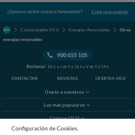
¿Quieres recibir nuestra Newsletter?
Crea una cuenta
Comunidades OCU
Energías Renovables
Otras
energías renovables
900 055 105
Reclama!
De L a J de 9 a 18 h y V de 9 a 14 h
CONTACTAR
REVISTAS
OFERTAS-OCU
Únete a nosotros
Los más populares
Conoce OCU
Configuración de Cookies.
Más Información