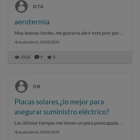
D T.A
aerotermia
Muy buenas tardes, me gustaria abrir este post para
obtener informacion sobre la aerotermia.Detnro de un
Actualizado el: 24/05/2026
tiempo me va a ...
3958
9
0
D R
Placas solares,¿lo mejor para
asegurar suministro eléctrico?
Los últimos tiempos me tienen un poco preocupada
.....Con los cambios que estamos viviendo y las subidas
Actualizado el: 24/05/2026
y bajadas tan e...