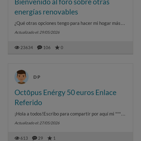
Bienvenido al foro sobre otras
energías renovables
¿Qué otras opciones tengo para hacer mi hogar más
sostenible? En este foro hablaremos sobre todo de
Actualizado el: 29/05/2026
eficiencia energétic...
23634
106
0
D P
Octōpus Enérgy 50 euros Enlace
Referido
¡Hola a todos!Escribo para compartir por aquí mi ***
de referido de Octōpus Enérgy. Llevo un tiempo con
Actualizado el: 27/05/2026
ellos y la verda...
613
29
1