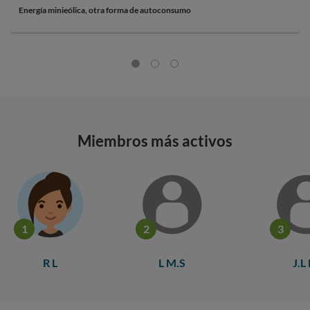
Energía minieólica, otra forma de autoconsumo
Miembros más activos
1
2
3
R L
L M.S
J.L 