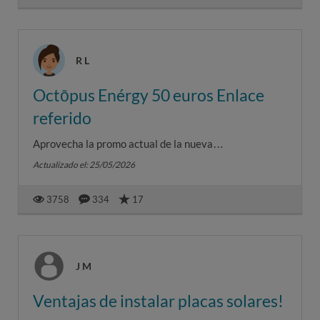
R L
Octōpus Enérgy 50 euros Enlace
referido
Aprovecha la promo actual de la nueva
comercializadora de moda en España, Octōpus Enérgy,
Actualizado el: 25/05/2026
con más de 500.000 clientes ya...
3758
334
17
J M
Ventajas de instalar placas solares!