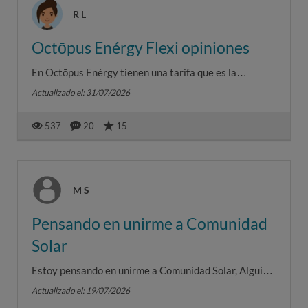
R L
Octōpus Enérgy Flexi opiniones
En Octōpus Enérgy tienen una tarifa que es la
Octōpus Flexi. Sigue los precios de la tarifa regulada
Actualizado el: 31/07/2026
PVPC de mercado.Pue...
537
20
15
M S
Pensando en unirme a Comunidad
Solar
Estoy pensando en unirme a Comunidad Solar, Alguien
tiene experiencia con placas de autoconsumo remoto,
Actualizado el: 19/07/2026
con ésta u otra ...