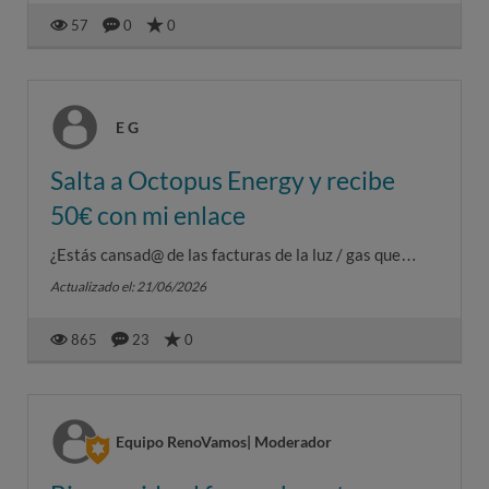
57
0
0
E G
Salta a Octopus Energy y recibe
50€ con mi enlace
¿Estás cansad@ de las facturas de la luz / gas que
suben sin explicación? Yo también lo estaba… Hasta
Actualizado el: 21/06/2026
que me pasé a Octo...
865
23
0
Equipo RenoVamos| Moderador