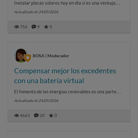
Instalar placas solares hoy en día sí es una ventaja
clara, tanto económica como energética:🔹 Ahorro:
Actualizado el: 24/05/2026
Reducción de hast...
756
9
0
ROSA | Moderador
Compensar mejor los excedentes
con una batería virtual
El fomento de las energías renovables es una parte
importante de la estrategia de descarbonización y
Actualizado el: 24/05/2026
lucha contra el cam...
4663
20
0