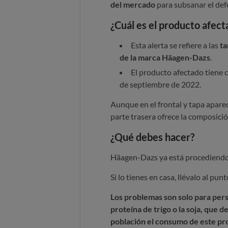
del mercado
para subsanar el def
¿Cuál es el producto afect
Esta alerta se refiere a las
ta
de la marca Häagen-Dazs
.
El producto afectado tiene
de septiembre de 2022.
Aunque en el frontal y tapa aparec
parte trasera ofrece la composici
¿Qué debes hacer?
Häagen-Dazs ya está procediendo a
Si lo tienes en casa, llévalo al pun
Los problemas son solo para perso
proteína de trigo o la soja, que 
población el consumo de este pr