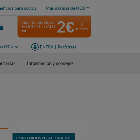
eficios para socios
Más páginas de OCU
2€
Todos los servicios
2
de OCU + REGALO
meses
por
jas OCU
ENTRA
|
Regístrate
entarias
Información y consejos
CONTENIDOS RELACIONADOS