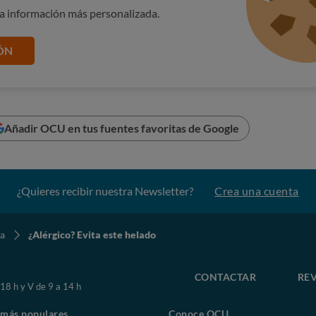
na información más personalizada.
ÓN
Añadir OCU en tus fuentes favoritas de Google
¿Quieres recibir nuestra Newsletter?
Crea una cuenta
ia
¿Alérgico? Evita este helado
CONTACTAR
REV
 18 h y V de 9 a 14 h
 más populares
Conoce OCU