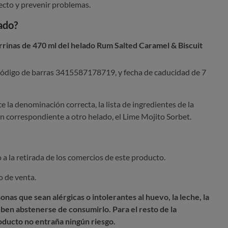
ecto y prevenir problemas.
ado?
rrinas de 470 ml del helado Rum Salted Caramel & Biscuit
 código de barras 3415587178719, y fecha de caducidad de 7
e la denominación correcta, la lista de ingredientes de la
ón correspondiente a otro helado, el Lime Mojito Sorbet.
 la retirada de los comercios de este producto.
to de venta.
nas que sean alérgicas o intolerantes al huevo, la leche, la
deben abstenerse de consumirlo. Para el resto de la
oducto no entraña ningún riesgo.