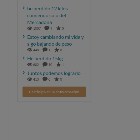
he perdido 12 kilos
comiendo solo del
Mercadona
1007
9
0
Estoy cambiando mi vida y
sigo bajando de peso
448
1
0
He perdido 15kg
602
10
1
Juntos podemos lograrlo
413
0
0
Participa en la conversación