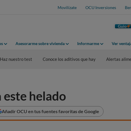
Movilízate
OCU Inversiones
Ben
Guio
os
Asesorarme sobre vivienda
Informarme
Ver venta
Haz nuestro test
Conoce los aditivos que hay
Alertas alim
a este helado
Añadir OCU en tus fuentes favoritas de Google