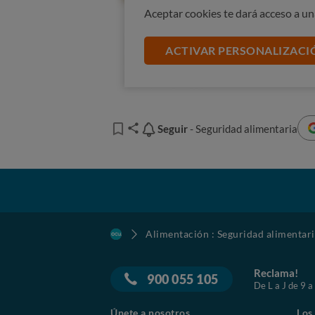
Aceptar cookies te dará acceso a u
ACTIVAR PERSONALIZACI
Seguir
Seguir
- Seguridad alimentaria
Alimentación : Seguridad alimentar
Reclama!
900 055 105
De L a J de 9 a
Únete a nosotros
Los