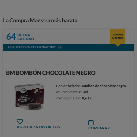
La Compra Maestra más barata
64
BUENA
COMPRA
CALIDAD
MAESTRA
ANALIZADO EN EL LABORATORIO
BM BOMBÓN CHOCOLATE NEGRO
Tipo de helado:
Bombón de chocolate negro
Volumen neto:
83 ml
Precio por Litro:
8,6 €/l
AGREGAR A FAVORITOS
COMPARAR