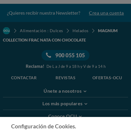
¿Quieres recibir nuestra Newsletter?
Crea una cuenta
Alimentación : Dulces
Helados
MAGNUM
COLLECTION FRAC NATA CON CHOCOLATE
900 055 105
Reclama!
De L a J de 9 a 18 h y V de 9 a 14 h
CONTACTAR
REVISTAS
OFERTAS-OCU
Únete a nosotros
Los más populares
Conoce OCU
Configuración de Cookies.
Más Información