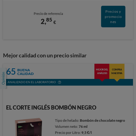
Precios y
Precio de referencia
promocio
85
2,
€
nes
Mejor calidad con un precio similar
65
BUENA
MEJOR DEL
COMPRA
CALIDAD
ANÁLISIS
MAESTRA
ANALIZADO EN EL LABORATORIO
EL CORTE INGLÉS BOMBÓN NEGRO
Tipo de helado:
Bombón de chocolate negro
Volumen neto:
76 ml
Precio por Litro:
9,5 €/l