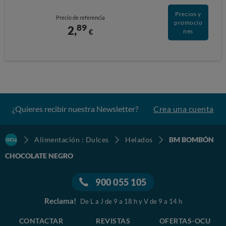
Precios y
Precio de referencia
promocio
89
2,
€
nes
¿Quieres recibir nuestra Newsletter?
Crea una cuenta
Alimentación : Dulces
Helados
BM BOMBÓN
CHOCOLATE NEGRO
900 055 105
Reclama!
De L a J de 9 a 18 h y V de 9 a 14 h
CONTACTAR
REVISTAS
OFERTAS-OCU