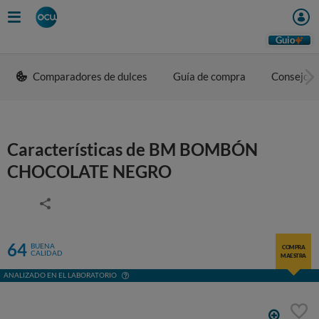
Guio
Comparadores de dulces
Guía de compra
Consejos 
Características de BM BOMBÓN
CHOCOLATE NEGRO
64
BUENA
COMPRA
CALIDAD
MAESTRA
ANALIZADO EN EL LABORATORIO