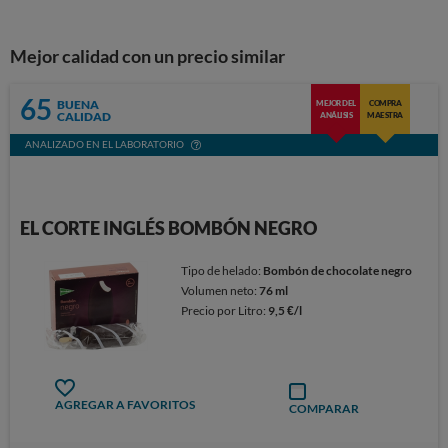
Mejor calidad con un precio similar
65
BUENA
MEJOR DEL
COMPRA
CALIDAD
ANÁLISIS
MAESTRA
ANALIZADO EN EL LABORATORIO
EL CORTE INGLÉS BOMBÓN NEGRO
Tipo de helado:
Bombón de chocolate negro
Volumen neto:
76 ml
Precio por Litro:
9,5 €/l
AGREGAR A FAVORITOS
COMPARAR