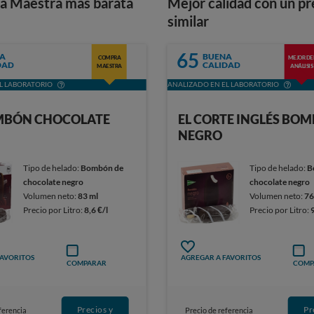
a Maestra más barata
Mejor calidad con un pr
similar
65
A
BUENA
COMPRA
MEJOR DE
DAD
CALIDAD
MAESTRA
ANÁLISIS
L LABORATORIO
ANALIZADO EN EL LABORATORIO
MBÓN CHOCOLATE
EL CORTE INGLÉS BO
NEGRO
Tipo de helado:
Bombón de
Tipo de helado:
B
chocolate negro
chocolate negro
Volumen neto:
83 ml
Volumen neto:
76
Precio por Litro:
8,6 €/l
Precio por Litro:
FAVORITOS
AGREGAR A FAVORITOS
COMPARAR
COMP
Precios y
Pr
ferencia
Precio de referencia