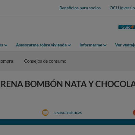
Beneficios para socios
OCU Inversio
Guio
os
Asesorarme sobre vivienda
Informarme
Ver venta
 compra
Consejos de consumo
LA SIRENA BOMBÓN NATA Y CHOCOL
CARACTERÍSTICAS