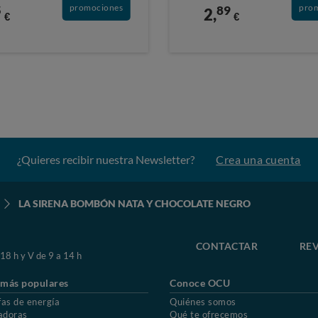
promociones
pro
5
89
2,
€
€
¿Quieres recibir nuestra Newsletter?
Crea una cuenta
LA SIRENA BOMBÓN NATA Y CHOCOLATE NEGRO
CONTACTAR
REV
 18 h y V de 9 a 14 h
 más populares
Conoce OCU
fas de energía
Quiénes somos
adoras
Qué te ofrecemos