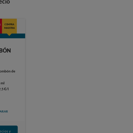
ecio
L
COMPRA
MAESTRA
MBÓN
ombón de
 ml
9,5 €/l
ARAR
ecios y