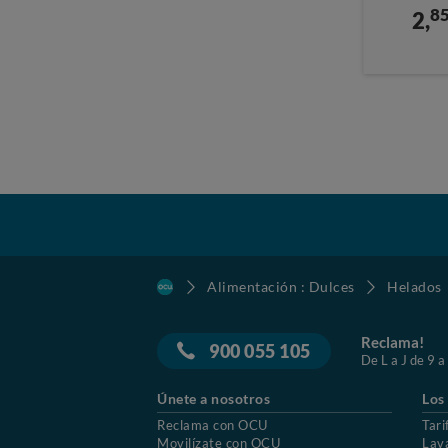
8
2,
Alimentación : Dulces
Helados
Reclama!
900 055 105
De L a J de 9 a
Únete a nosotros
Los
Reclama con OCU
Tari
Movilízate con OCU
Lav