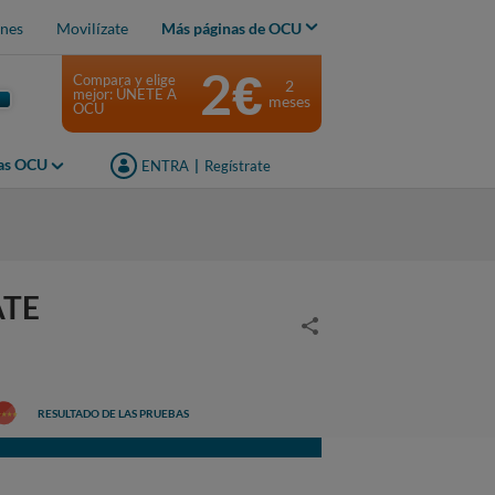
nes
Movilízate
Más páginas de OCU
2€
Compara y elige
2
mejor: ÚNETE A
meses
OCU
jas OCU
ENTRA
|
Regístrate
ATE
RESULTADO DE LAS PRUEBAS