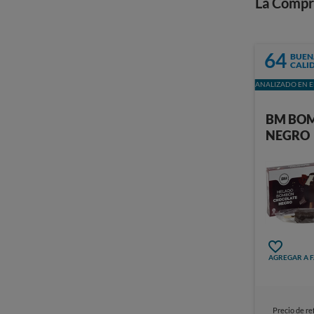
La Compr
64
BUEN
CALI
ANALIZADO EN E
BM BO
NEGRO
AGREGAR A 
Precio de re