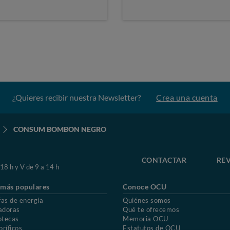
¿Quieres recibir nuestra Newsletter?
Crea una cuenta
CONSUM BOMBON NEGRO
CONTACTAR
REV
 18 h y V de 9 a 14 h
 más populares
Conoce OCU
fas de energía
Quiénes somos
adoras
Qué te ofrecemos
otecas
Memoria OCU
oríficos
Estatutos de OCU