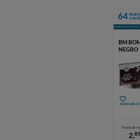
64
BUEN
CALI
ANALIZADO EN E
BM BO
NEGRO
AGREGAR A 
Precio de re
8
2,