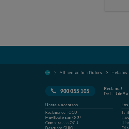
Alimentación : Dulces
Helados
Reclama!
900 055 105
De L a J de 9 a
Únete a nosotros
Los
Reclama con OCU
Tari
Movilízate con OCU
Lav
Compara con OCU
Hip
Descubre GUIO
Frig