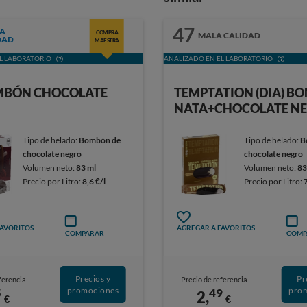
47
A
COMPRA
MALA CALIDAD
DAD
MAESTRA
L LABORATORIO
ANALIZADO EN EL LABORATORIO
MBÓN CHOCOLATE
TEMPTATION (DIA) B
NATA+CHOCOLATE N
Tipo de helado:
Bombón de
Tipo de helado:
B
chocolate negro
chocolate negro
Volumen neto:
83 ml
Volumen neto:
83
Precio por Litro:
8,6 €/l
Precio por Litro:
FAVORITOS
AGREGAR A FAVORITOS
COMPARAR
COMP
Precios y
Pr
ferencia
Precio de referencia
promociones
pro
5
49
2,
€
€