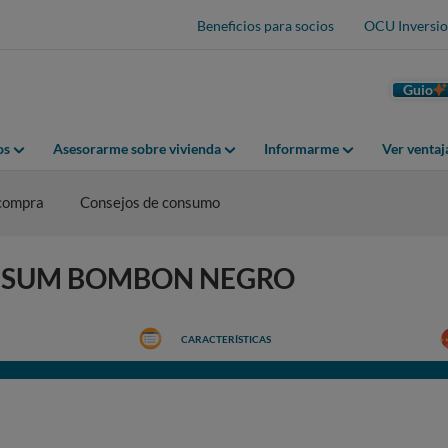
Beneficios para socios
OCU Inversio
Guio
os
Asesorarme sobre vivienda
Informarme
Ver venta
 compra
Consejos de consumo
 CONSUM BOMBON NEGRO
CARACTERÍSTICAS