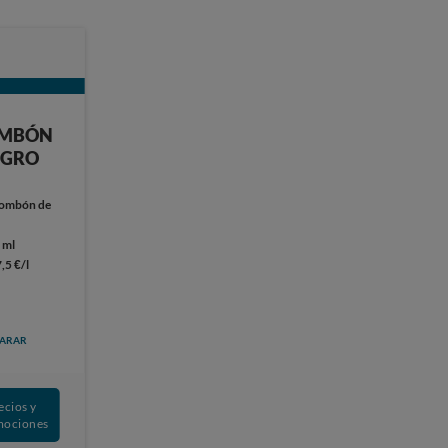
OMBÓN
EGRO
ombón de
 ml
7,5 €/l
ARAR
ecios y
mociones