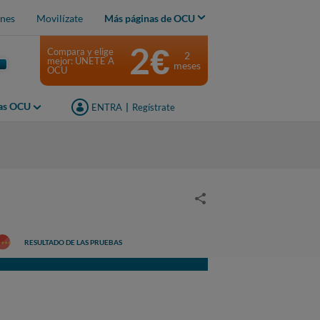
nes
Movilízate
Más páginas de OCU
2€
Compara y elige
2
mejor: ÚNETE A
meses
OCU
jas OCU
ENTRA
|
Regístrate
RESULTADO DE LAS PRUEBAS