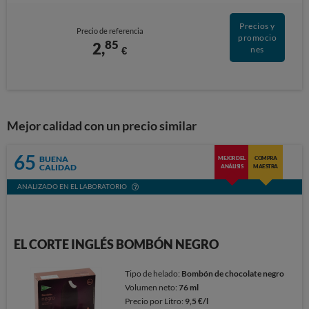
Precios y
Precio de referencia
promocio
85
2,
€
nes
Mejor calidad con un precio similar
65
BUENA
MEJOR DEL
COMPRA
CALIDAD
ANÁLISIS
MAESTRA
ANALIZADO EN EL LABORATORIO
EL CORTE INGLÉS BOMBÓN NEGRO
Tipo de helado:
Bombón de chocolate negro
Volumen neto:
76 ml
Precio por Litro:
9,5 €/l