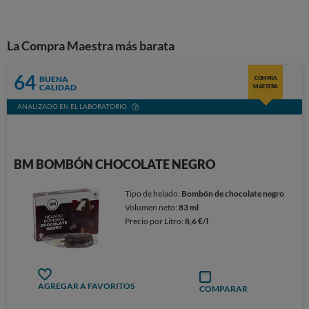
La Compra Maestra más barata
64
BUENA
COMPRA
CALIDAD
MAESTRA
ANALIZADO EN EL LABORATORIO
BM BOMBÓN CHOCOLATE NEGRO
Tipo de helado:
Bombón de chocolate negro
Volumen neto:
83 ml
Precio por Litro:
8,6 €/l
AGREGAR A FAVORITOS
COMPARAR