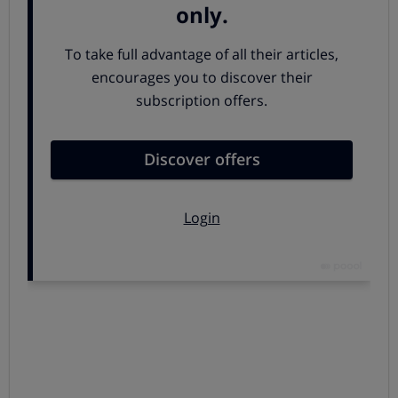
Creemos que
limitando la publicidad de alimentos no
saludables
dirigidos a niños, los fabricantes tendrán un
aliciente para mejorar la composición de los alimentos
,
si quieren que se puedan promocionar.
Existe un
código PAOS,
firmado entre la industria de
alimentación y bebida, la Agencia Española de Seguridad
Alimentaria y Nutrición, y Autocontrol de la publicidad,
que
pretende regular la publicidad dirigida a los
menores con el objetivo de prevenir la obesidad
infantil
. Pero este código se ha mostrado
poco efectivo
por el mismo hecho de tener carácter voluntario.
En
OCU pedimos que la regulación de la publicidad sea
obligatoria por ley.
En la actualidad, no solo se está haciendo publicidad de
alimentos insanos, con exceso de grasas y azúcar, sino
que se recurre a
técnicas de marketing agresivas,
rechazadas expresamente por el propio código PAOS.