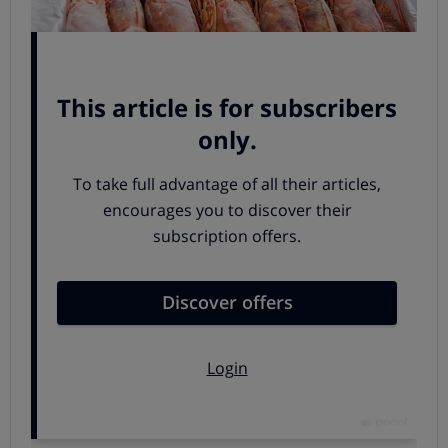
Nunca faltan en nuestras celebraciones, y son uno de los
productos cuyo precio monitorizamos atentamente
desde semanas antes de Navidad. Los langostinos
congelados son una opción asequible y rica, pero no
todos son iguales. Elige bien, consulta nuestro
COMPARADOR DE LANGOSTINOS
Espárragos
Ricos, sanos, ligeros... típicos de los menús españoles,
unos buenos esparragos son un entrante de lujo en
estos días. Tienen merecida fama los de la IGP de
Navarra, pero no son los únicos.