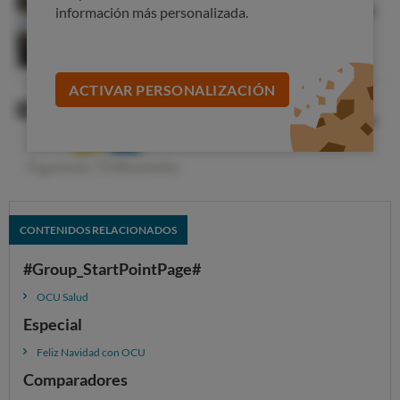
información más personalizada.
COMPARADOR DE VINOS
Turrón
ACTIVAR PERSONALIZACIÓN
El turrón, en sus muchas variedades, es el postre
navideño por excelencia. El clásico turrón de almendra,
que OCU analiza y compara, no falta estos días en
nuestras casas. Elige con acierto.
COMPARADOR DE TURRÓN
CONTENIDOS RELACIONADOS
Roscón de Reyes
#Group_StartPointPage#
OCU Salud
Especial
Feliz Navidad con OCU
Comparadores