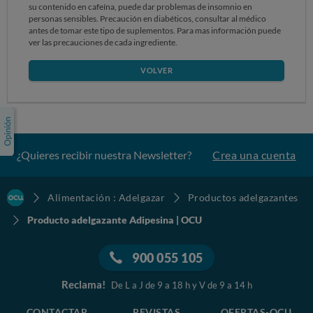
su contenido en cafeína, puede dar problemas de insomnio en
personas sensibles. Precaución en diabéticos, consultar al médico
antes de tomar este tipo de suplementos. Para mas información puede
ver las precauciones de cada ingrediente.
VOLVER
¿Quieres recibir nuestra Newsletter?
Crea una cuenta
Alimentación : Adelgazar
Productos adelgazantes
Producto adelgazante Adipesina | OCU
900 055 105
Reclama!
De L a J de 9 a 18 h y V de 9 a 14 h
CONTACTAR
REVISTAS
OFERTAS-OCU