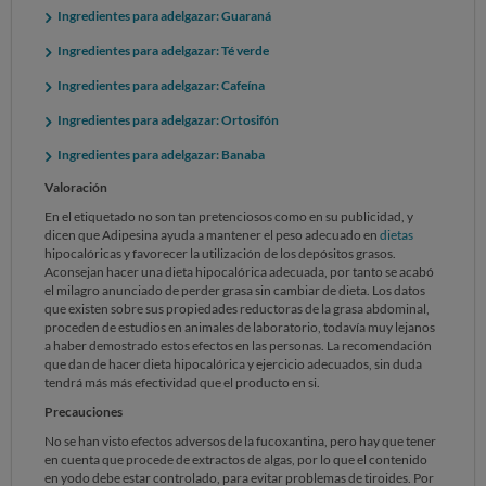
Ingredientes para adelgazar: Guaraná
Ingredientes para adelgazar: Té verde
Ingredientes para adelgazar: Cafeína
Ingredientes para adelgazar: Ortosifón
Ingredientes para adelgazar: Banaba
Valoración
En el etiquetado no son tan pretenciosos como en su publicidad, y
dicen que Adipesina ayuda a mantener el peso adecuado en
dietas
hipocalóricas y favorecer la utilización de los depósitos grasos.
Aconsejan hacer una dieta hipocalórica adecuada, por tanto se acabó
el milagro anunciado de perder grasa sin cambiar de dieta. Los datos
que existen sobre sus propiedades reductoras de la grasa abdominal,
proceden de estudios en animales de laboratorio, todavía muy lejanos
a haber demostrado estos efectos en las personas. La recomendación
que dan de hacer dieta hipocalórica y ejercicio adecuados, sin duda
tendrá más más efectividad que el producto en si.
Precauciones
No se han visto efectos adversos de la fucoxantina, pero hay que tener
en cuenta que procede de extractos de algas, por lo que el contenido
en yodo debe estar controlado, para evitar problemas de tiroides. Por