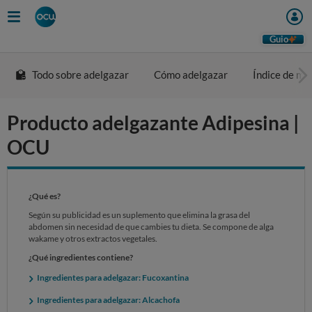
Skip
to
main
Guio
content
Todo sobre adelgazar
Cómo adelgazar
Índice de ma
Producto adelgazante Adipesina |
OCU
¿Qué es?
Según su publicidad es un suplemento que elimina la grasa del
abdomen sin necesidad de que cambies tu dieta. Se compone de alga
wakame y otros extractos vegetales.
¿Qué ingredientes contiene?
Ingredientes para adelgazar: Fucoxantina
Ingredientes para adelgazar: Alcachofa