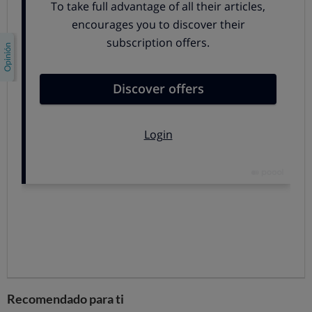
otros más eficientes
: las
etiquetas energéticas
y
nuestros
comparadores
te ayudan a elegirlos.
Instalar un sistema de
energía
solar térmica
para
producir agua caliente
o apoyar a tu calefacción.
Cambiar un
coche de combustión por un
coche
eléctrico
.
Para consultar qué
medidas mejoran la eficiencia
energética, cuánto ahorrarías y qué empresas
pueden
hacerlas, consulta la
ventanilla única Horis Reforma tu
casa
donde encontrarás toda la información necesaria y
puedes simular tu reforma:
ACCEDE A HORIS: SIMULA TU REFORMA
Para conseguir un CAE,
la reforma o el cambio tiene
que haberse hecho después del 23 de enero de 2023
y
tienes que presentar las
facturas, fotos y
Recomendado para ti
documentación técnica
de la intervención. La mejora