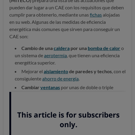
(MITECO)
prepara una lista de las actuaciones que
pueden dar lugar a un CAE con los requisitos que deben
cumplir para obtenerlo, mediante unas
fichas
alojadas
en su web. Algunas de las medidas de eficiencia
energética más comunes que sirven para conseguir un
CAE son:
Cambio de una
caldera
por una
bomba de calor
o
un sistema de
aerotermia
, que tienen una eficiencia
energética superior.
Mejorar el
aislamiento
de paredes y techos
, con el
consiguiente
ahorro de energía
.
Cambiar
ventanas
por unas de doble o triple
cristal.
Sustituir bombillas incandescentes por
lámparas
tipo LED
.
Poner
termostatos o válvulas inteligentes
.
Cambiar tus antiguos
electrodomésticos por