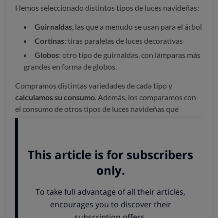
Hemos seleccionado distintos tipos de luces navideñas:
Guirnaldas
, las que a menudo se usan para el árbol
Cortinas
: tiras paralelas de luces decorativas
Globos
: otro tipo de guirnaldas, con lámparas más
grandes en forma de globos.
Compramos distintas variedades de cada tipo y
calculamos su consumo
. Además, los comparamos con
el consumo de otros tipos de luces navideñas que
incluimos en un estudio anterior. Traducimos a los
costes actuales el consumo de las luces con bombillas
incandescentes que en su día probamos. Los resultados
son claros:
la tecnología LED ha sido capaz de bajar los
consumos de manera drástica
.
LED: un mes de iluminación por menos de un
euro
Iluminar nuestra casa con unas bombillas LED de nueva