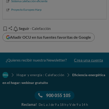
Sistema calefacción eficiente
Proyecto Europeo Harp
Seguir
Seguir
- Calefacción
Añadir OCU en tus fuentes favoritas de Google
¿Quieres recibir nuestra Newsletter?
Crea una cuenta
Hogar y energía : Calefacción
Eficiencia energética
en el hogar: webinar gratuito
900 055 105
Reclama!
De L a J de 9 a 18 h y V de 9 a 14 h