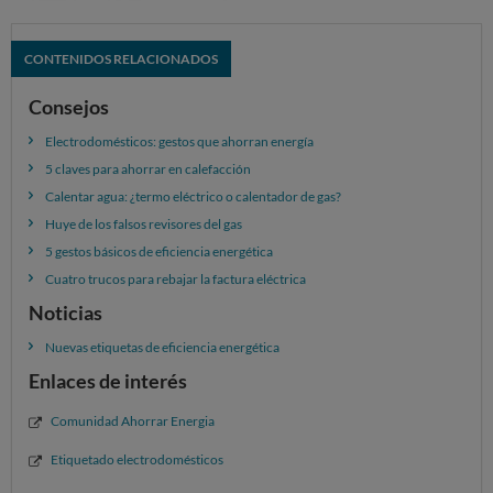
CONTENIDOS RELACIONADOS
Consejos
Electrodomésticos: gestos que ahorran energía
5 claves para ahorrar en calefacción
Calentar agua: ¿termo eléctrico o calentador de gas?
Huye de los falsos revisores del gas
5 gestos básicos de eficiencia energética
Cuatro trucos para rebajar la factura eléctrica
Noticias
Nuevas etiquetas de eficiencia energética
Enlaces de interés
Comunidad Ahorrar Energia
Etiquetado electrodomésticos