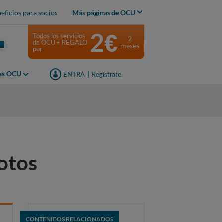
eficios para socios
Más páginas de OCU
2€
Todos los servicios
2
de OCU + REGALO
meses
por
jas OCU
ENTRA
|
Regístrate
otos
CONTENIDOS RELACIONADOS