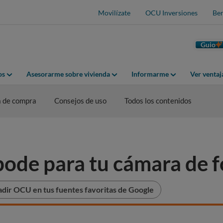
Movilízate
OCU Inversiones
Ben
Guio
os
Asesorarme sobre vivienda
Informarme
Ver venta
a de compra
Consejos de uso
Todos los contenidos
pode para tu cámara de f
dir OCU en tus fuentes favoritas de Google