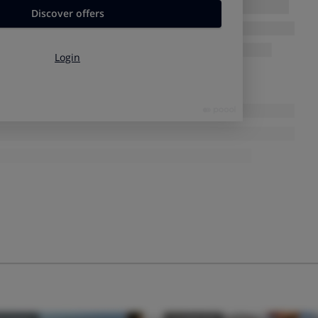
tomas panorámicas que requieren precisión.
atos
con un temporizador de cámara.
nos (flores, insectos, etc.).
mo flashes, reflectores, etc.
s difíciles o imposibles sin trípode.
trípode no tienen vibraciones.
e es perfecto para cualquier apasionado de la
fotografía de
y atardeceres puede ser todo un desafío, especialmente
ión no son las ideales y hay que recurrir a una velocidad de
muchos los usos prácticos y creativos
para los que es
obre un trípode.
dad de
dejarse llevar por la creatividad
abriendo más el