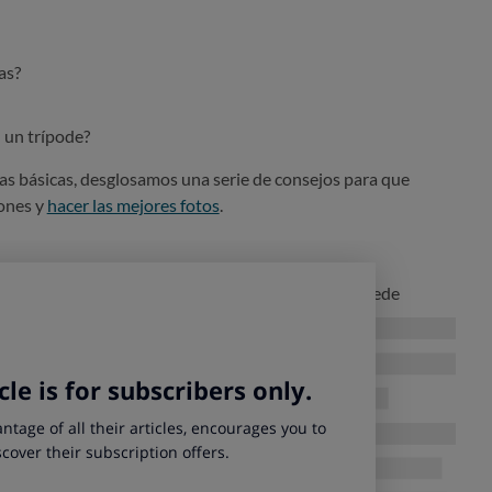
as?
 un trípode?
as básicas, desglosamos una serie de consejos para que
iones y
hacer las mejores fotos
.
 bueno
ser consciente de todas las ventajas
que puede
y a tus fotos:
fundidad de campo de las imágenes al mantener la cámara
uz
en los que se utilizan velocidades de obturación lentas.
 pesados
, como teleobjetivos largos.
gen manteniendo el
ISO de la cámara bajo
.
ás cuidadosa, así como
encuadrar
la toma exactamente