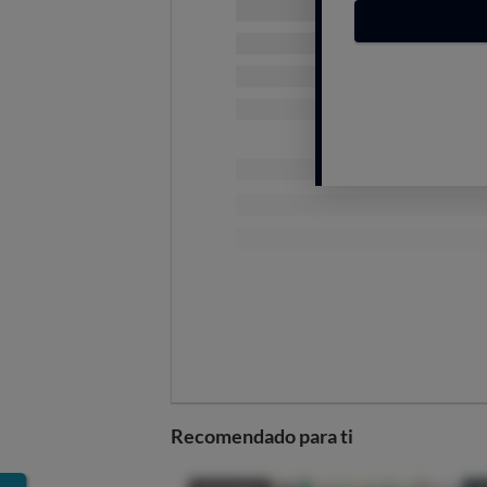
como la deseas.
Te permite disparar
HDR
y 
Te permite tomar
autorretr
Es perfecto para primeros pla
Contiene varios elementos co
Te permite disparar en ángulo
Los vídeos grabados con un 
Cuándo usarlos y para qué
Generalmente, el uso de un trípod
paisajes
: fotografiar amaneceres 
cuando las condiciones de iluminac
obturación inferior.
Pero no solo sirve para esto: s
on 
Recomendado para ti
recomendable colocar la cámara s
Este accesorio ofrece la oportuni