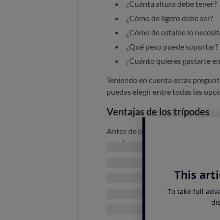
¿Cuánta altura debe tener?
¿Cómo de ligero debe ser?
¿Cómo de estable lo necesit
¿Qué peso puede soportar?
¿Cuánto quieres gastarte en
Teniendo en cuenta estas pregunt
puedas elegir entre todas las opc
Ventajas de los trípodes
Antes de comprar un trípode, es
aportar este accesorio a tu equipo 
Aumenta la nitidez y la pro
estable en
entornos con poca l
Te permite
colocar equipos
Mejora la calidad de la ima
Permite una composición m