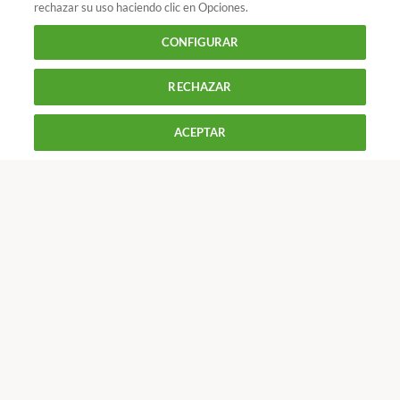
rechazar su uso haciendo clic en Opciones.
Salud : Salud de la mujer
Tu alimentación ayuda a tu
CONFIGURAR
bebé
RECHAZAR
900 055 105
Reclama!
De L a J de 9 a 18 h y V de 9 a 14 h
ACEPTAR
CONTACTAR
REVISTAS
OFERTAS-OCU
Únete a nosotros
Los más populares
Conoce OCU
Más Información
© 2026 OCU
Condiciones generales de contratación de OCU