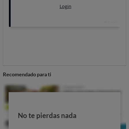
todas las necesidades del bebé. Aun así, es necesario
aumentar la cantidad de nutrientes energéticos
ingeridos, en comparación con la dieta habitual que
hubiera tenido la madre hasta ese momento.
Cuida tus hábitos en el embarazo
Otra parte importante en la alimentación del embarazo
es c
onocer las sustancias que son dañinas para el feto y
evitarlas
.
Recomendado para ti
Las
bebidas alcohólicas
no deberían consumirse
en absoluto, ya que pasan directamente a la sangre y
podrían afectar al desarrollo neuronal.
También se recomienda evitar totalmente el
tabaco
.
Algunos de los alimentos que se deberían evitar
No te pierdas nada
son:
leche cruda, brotes crudos, quesos elaborados
con leche cruda, carne cruda
,... al no estar