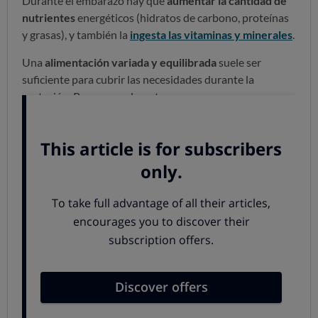
Durante el embarazo hay que
aumentar la cantidad de
nutrientes
energéticos (hidratos de carbono, proteínas
y grasas), y también la
ingesta las vitaminas y minerales
.
Una
alimentación variada y equilibrada
suele ser
suficiente para cubrir las necesidades durante la
gestación. Pero normalmente:
Debe reforzarse el aporte de
hierro.
Hay que tomar más
ácido fólico o B9.
La ingesta de
yodo
también debe ser reforzada.
¿Quieres un bebé sano?
En el período de gestación la alimentación debe ser
variada y completa
.
De una buena alimentación
dependerá el crecimiento del feto
. Se trata de un
momento clave en el desarrollo del bebé que depende
directamente de los hábitos de la madre.
Una dieta equilibrada debería ser suficiente para suplir