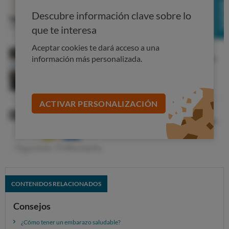
pasteurizados podrían estar
contaminados
Descubre información clave sobre lo
con
microorganismos
y tener unas consecuencias
que te interesa
muy graves para madre y bebé.
Aceptar cookies te dará acceso a una
Disfruta del embarazo, un momento ideal para cuidarte
información más personalizada.
y aprender a comer de manera sana y equilibrada.
ACTIVAR PERSONALIZACIÓN
CONTENIDOS RELACIONADOS
Consejos
¿Cómo tener un embarazo saludable?