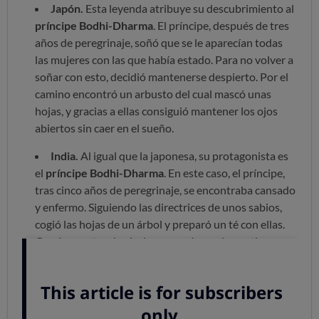
Japón.
Esta leyenda atribuye su descubrimiento al
príncipe Bodhi-Dharma
. El príncipe, después de tres
años de peregrinaje, soñó que se le aparecían todas
las mujeres con las que había estado. Para no volver a
soñar con esto, decidió mantenerse despierto. Por el
camino encontró un arbusto del cual mascó unas
hojas, y gracias a ellas consiguió mantener los ojos
abiertos sin caer en el sueño.
India.
Al igual que la japonesa, su protagonista es
el
príncipe Bodhi-Dharma
. En este caso, el príncipe,
tras cinco años de peregrinaje, se encontraba cansado
y enfermo. Siguiendo las directrices de unos sabios,
cogió las hojas de un árbol y preparó un té con ellas.
Gracias a esto, el príncipe se curó y pudo continuar su
viaje. Actualmente, la India es el segundo mayor
productor de té del mundo.
2. Se recoge a mano