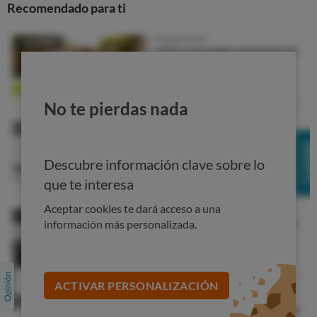
Recomendado para ti
China manejó el monopolio del té durante más de 200
años
, hasta que su cultivo comenzó a extenderse por
países como la India y Sri Lanka. Hoy en día, el té
también se produce en países de África, de la antigua
Unión Soviética y Argentina.
No te pierdas nada
Descubre información clave sobre lo
que te interesa
Aceptar cookies te dará acceso a una
información más personalizada.
4. Hay muchas variedades de tés
ACTIVAR PERSONALIZACIÓN
Actualmente existen muchas variedades de té. Estos tés