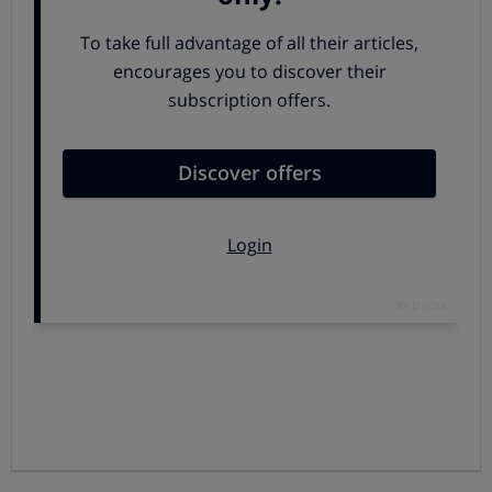
¿Sabías que el té se elabora con las plantas más
jóvenes de un arbusto?
Además,
la cosecha debe
hacerse a mano
, ya que cuando se utilizan máquinas
recolectoras la calidad del producto es inferior.
El clima es algo fundamental en el desarrollo de esta
planta. A pesar de que se adapta a muchas condiciones,
prefiere
climas tropicales o subtropicales
. Un verano
cálido y húmedo, y un invierno frío y no muy húmedo es
lo ideal. Si buscas la mejor calidad, recurre a plantas
cultivadas en zonas altas.
3. Una expansión tardía
El té
llegó a Europa en el siglo XVII de manos de los
holandeses
, convirtiéndose en la bebida de moda del
país. Sin embargo,
a España llegó un siglo más tarde y
con menos éxito
. Esto se debió a que el café y el
chocolate ya estaban mucho más asentados en nuestro
país cuando llegó el té.