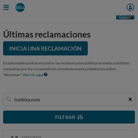
Guio
Últimas reclamaciones
INICIA UNA RECLAMACIÓN
En este listado podrás encontrar las reclamaciones públicas enviadas a distintas
compañías por los consumidores a través de nuestra plataforma online
"Reclamar".
Haz clic aquí
Buscar
una
empresa
FILTRAR
K. B.
15/07/2025