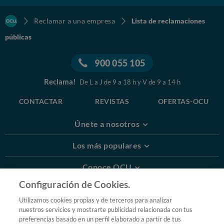
Reclamar a una empresa
Lista de reclamaciones
públicas
900 055 105
Reclama!
De L a J de 9 a 18 h y V de 9 a 14 h
CONTACTAR
REVISTAS
OFERTAS-OCU
Únete a nosotros
Los más populares
Conoce OCU
Configuración de Cookies.
Más Información
Utilizamos cookies propias y de terceros para analizar
nuestros servicios y mostrarte publicidad relacionada con tus
© 2026 OCU
preferencias basado en un perfil elaborado a partir de tus
Condiciones generales de contratación de OCU