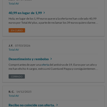
Total AV
40,99 en lugar de 1,99
Hola, en lugar de los 1,99 euros que era la oferta me han cobrado 40,99
euros por Total AV plus, a parte de reclamar los 39 euros quiero darme
de baja definitivamente para que no me hagan ningún cargo, la oferta era
los 1,99 euros el primer mes
EN CURSO
J. F.
07/03/2026
Total AV
Desestimeinto y rembolso
Compré antes de ayer una
oferta
del antivirus de 19, Euros por un año y
me han ehcho 4 cargos, extra a mi Cuenta ed Paypa y consiguientemente
a mi tarjeta Mastercard. Las fechas son 6 y 7 de marzo de 2026. Solicito el
desestimeinto de 30 días y el rembolso total de esta empresa ilegal. José
CERRADO
Enrique Faget Lovet
R. C.
14/12/2025
Total AV
Recibo no coincide con oferta.