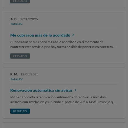
CERRADO
ya he comunicado a mi banco gracias
A. B.
02/07/2025
Total AV
Me cobraron más de lo acordado
Buenos días,se me cobró más de lo acordado en el momento de
contratar este servicio y no hay forma posible de ponerse en contacto
con esta empresa para solucionar el problema,ni teléfono ni email ni
nada que pueda atenderme por esto necesitamos vuestra ayuda.
CERRADO
Esperamos su respuesta a la mayor brevedad posible y confiamos que
nos puedan ayudar Atentamente Alexandra Elena Bahrim.
R. M.
12/05/2025
Total AV
Renovación automática sin avisar
Me han cobrado la renovación automática del antivirus sin haber
avisado con antelación y subiendo el precio de 20€ a 149€. Les exijo que
hagan un reembolso y cancelen el servicio.
RESUELTO