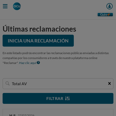
Guio
Últimas reclamaciones
INICIA UNA RECLAMACIÓN
En este listado podrás encontrar las reclamaciones públicas enviadas a distintas
compañías por los consumidores a través de nuestra plataforma online
"Reclamar".
Haz clic aquí
Buscar
una
empresa
FILTRAR
M. P.
27/07/2026