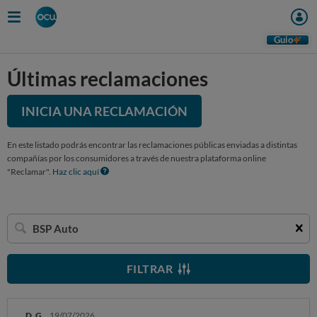
Guio
Últimas reclamaciones
INICIA UNA RECLAMACIÓN
En este listado podrás encontrar las reclamaciones públicas enviadas a distintas
compañías por los consumidores a través de nuestra plataforma online
"Reclamar".
Haz clic aquí
Buscar
una
empresa
FILTRAR
D. G.
19/07/2026