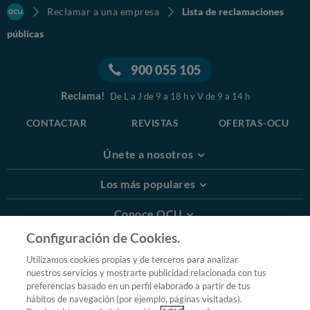
Reclamar a una empresa
Lista de reclamaciones
públicas
900 055 105
Reclama!
De L a J de 9 a 18 h y V de 9 a 14 h
CONTACTAR
REVISTAS
OFERTAS-OCU
Únete a nosotros
Los más populares
Conoce OCU
Configuración de Cookies.
Más Información
Utilizamos cookies propias y de terceros para analizar
nuestros servicios y mostrarte publicidad relacionada con tus
© 2026 OCU
preferencias basado en un perfil elaborado a partir de tus
Condiciones generales de contratación de OCU
hábitos de navegación (por ejemplo, páginas visitadas).
Política de privacidad