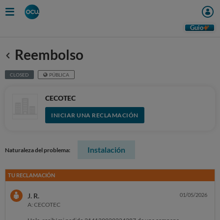
Guio
Reembolso
Anterior
CLOSED
PÚBLICA
CECOTEC
INICIAR UNA RECLAMACIÓN
Instalación
Naturaleza del problema:
TU RECLAMACIÓN
J. R.
01/05/2026
A: CECOTEC