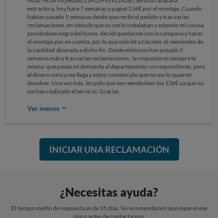
Hola, recibí mi pedido 214129929224287,de una campana
extractora, hoy hace 7 semanas y pagué 136€ por el montaje. Cuando
habían pasado 5 semanas desde que recibí el pedido y tras varias
reclamaciones, en vista de que no me lo instalaban y estando mi cocina
poniéndose negra del humo, decidí quedarme con la campana y hacer
el montaje por mi cuenta, por lo que solicité a Cecotec el reembolso de
la cantidad abonada a dicho fin. Desde entonces han pasado 2
semanas más y tras varias reclamaciones , la respuesta es siempre la
misma: que pasan mi demanda al departamento correspondiente, pero
el dinero nunca me llega y estoy convencido que no me lo quieren
devolver. Una vez más, les pido que me reembolsen los 136€ ya que no
me han realizado el servicio. Gracias.
Ver menos
INICIAR UNA RECLAMACIÓN
¿Necesitas ayuda?
El tiempo medio de respuesta es de 15 días. Te recomendamos que esperes ese
plazo antes de contactarnos.