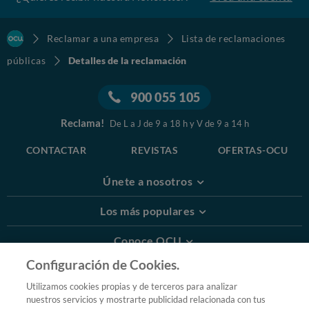
Reclamar a una empresa
Lista de reclamaciones
públicas
Detalles de la reclamación
900 055 105
Reclama!
De L a J de 9 a 18 h y V de 9 a 14 h
CONTACTAR
REVISTAS
OFERTAS-OCU
Únete a nosotros
Los más populares
Conoce OCU
Configuración de Cookies.
Más Información
Utilizamos cookies propias y de terceros para analizar
nuestros servicios y mostrarte publicidad relacionada con tus
© 2026 OCU