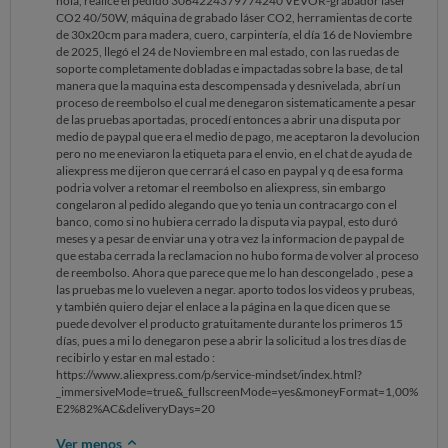
hola, realicé el pedido 3064224379774240 VEVOR-grabador láser
CO2 40/50W, máquina de grabado láser CO2, herramientas de corte
de 30x20cm para madera, cuero, carpintería, el día 16 de Noviembre
de 2025, llegó el 24 de Noviembre en mal estado, con las ruedas de
soporte completamente dobladas e impactadas sobre la base, de tal
manera que la maquina esta descompensada y desnivelada, abrí un
proceso de reembolso el cual me denegaron sistematicamente a pesar
de las pruebas aportadas, procedí entonces a abrir una disputa por
medio de paypal que era el medio de pago, me aceptaron la devolucion
pero no me eneviaron la etiqueta para el envio, en el chat de ayuda de
aliexpress me dijeron que cerrará el caso en paypal y q de esa forma
podria volver a retomar el reembolso en aliexpress, sin embargo
congelaron al pedido alegando que yo tenia un contracargo con el
banco, como si no hubiera cerrado la disputa via paypal, esto duró
meses y a pesar de enviar una y otra vez la informacion de paypal de
que estaba cerrada la reclamacion no hubo forma de volver al proceso
de reembolso. Ahora que parece que me lo han descongelado , pese a
las pruebas me lo vueleven a negar. aporto todos los videos y prubeas,
y también quiero dejar el enlace a la página en la que dicen que se
puede devolver el producto gratuitamente durante los primeros 15
días, pues a mi lo denegaron pese a abrir la solicitud a los tres días de
recibirlo y estar en mal estado :
https://www.aliexpress.com/p/service-mindset/index.html?
_immersiveMode=true&_fullscreenMode=yes&moneyFormat=1,00%
E2%82%AC&deliveryDays=20
Ver menos