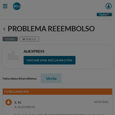
Guio
PROBLEMA REEEMBOLSO
Anterior
CLOSED
PÚBLICA
ALIEXPRESS
INICIAR UNA RECLAMACIÓN
Venta
Naturaleza del problema:
TU RECLAMACIÓN
S. N.
04/05/2026
A: ALIEXPRESS