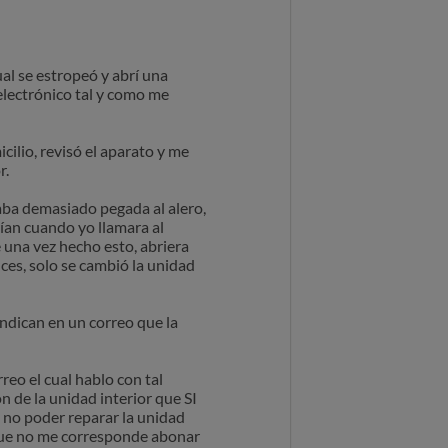
l se estropeó y abrí una
electrónico tal y como me
cilio, revisó el aparato y me
r.
taba demasiado pegada al alero,
rían cuando yo llamara al
e una vez hecho esto, abriera
nces, solo se cambió la unidad
indican en un correo que la
reo el cual hablo con tal
n de la unidad interior que SI
l no poder reparar la unidad
o que no me corresponde abonar