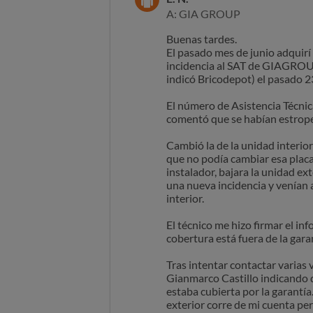
A: GIA GROUP
Buenas tardes.
El pasado mes de junio adquirí
incidencia al SAT de GIAGROUP 
indicó Bricodepot) el pasado 
El número de Asistencia Técnica
comentó que se habían estropead
Cambió la de la unidad interior
que no podía cambiar esa placa,
instalador, bajara la unidad ex
una nueva incidencia y venían a
interior.
El técnico me hizo firmar el in
cobertura está fuera de la gar
Tras intentar contactar varias 
Gianmarco Castillo indicando q
estaba cubierta por la garantí
exterior corre de mi cuenta per