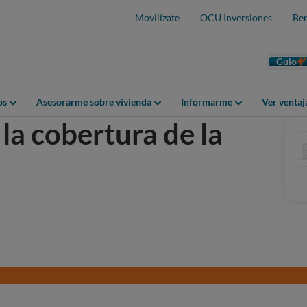
Movilízate
OCU Inversiones
Ben
Guio
os
Asesorarme sobre vivienda
Informarme
Ver venta
la cobertura de la