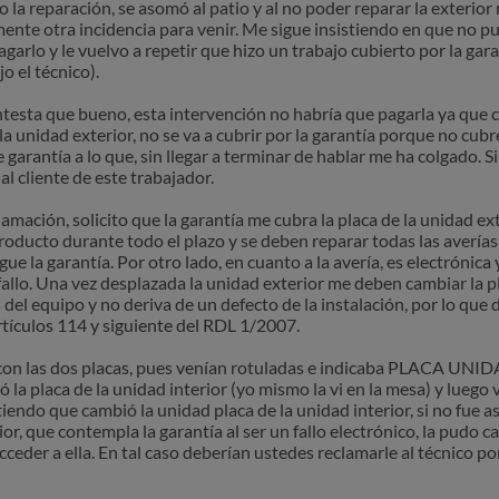
o la reparación, se asomó al patio y al no poder reparar la exterior
ente otra incidencia para venir. Me sigue insistiendo en que no pu
arlo y le vuelvo a repetir que hizo un trabajo cubierto por la gara
o el técnico).
esta que bueno, esta intervención no habría que pagarla ya que c
la unidad exterior, no se va a cubrir por la garantía porque no cu
 garantía a lo que, sin llegar a terminar de hablar me ha colgado. S
al cliente de este trabajador.
amación, solicito que la garantía me cubra la placa de la unidad ext
roducto durante todo el plazo y se deben reparar todas las averías
e la garantía. Por otro lado, en cuanto a la avería, es electrónica 
l fallo. Una vez desplazada la unidad exterior me deben cambiar la p
el equipo y no deriva de un defecto de la instalación, por lo que d
rtículos 114 y siguiente del RDL 1/2007.
ja con las dos placas, pues venían rotuladas e indicaba PLACA 
laca de la unidad interior (yo mismo la vi en la mesa) y luego vo
endo que cambió la unidad placa de la unidad interior, si no fue así
rior, que contempla la garantía al ser un fallo electrónico, la pudo
cceder a ella. En tal caso deberían ustedes reclamarle al técnico p