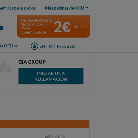
eficios para socios
Más páginas de OCU
2€
150 EXPERTOS Y
ABOGADOS
2meses
PARA
DEFENDERTE
jas OCU
ENTRA
|
Regístrate
GIA GROUP
INICIAR UNA
RECLAMACIÓN
08/01/2026