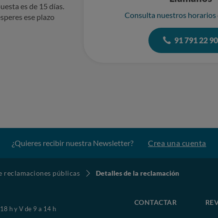
uesta es de 15 días.
Consulta nuestros horarios
speres ese plazo
91 791 22 9
¿Quieres recibir nuestra Newsletter?
Crea una cuenta
de reclamaciones públicas
Detalles de la reclamación
CONTACTAR
REV
 18 h y V de 9 a 14 h