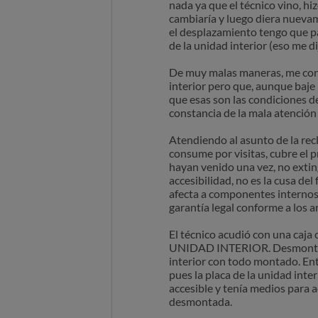
nada ya que el técnico vino, hiz
cambiaría y luego diera nuevam
el desplazamiento tengo que pag
de la unidad interior (eso me dij
De muy malas maneras, me cont
interior pero que, aunque baje 
que esas son las condiciones de
constancia de la mala atención 
Atendiendo al asunto de la recl
consume por visitas, cubre el p
hayan venido una vez, no extingu
accesibilidad, no es la cusa de
afecta a componentes internos d
garantía legal conforme a los a
El técnico acudió con una ca
UNIDAD INTERIOR. Desmontó la p
interior con todo montado. Enti
pues la placa de la unidad inte
accesible y tenía medios para a
desmontada.