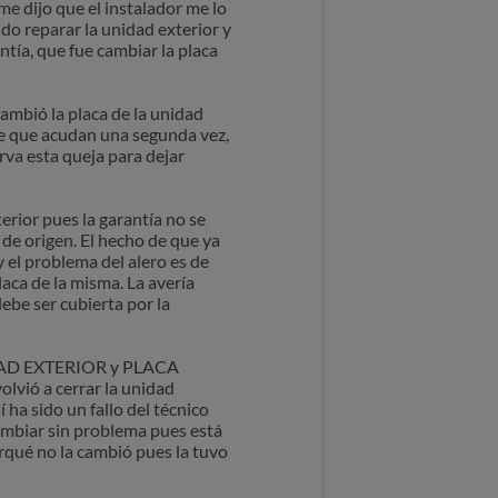
 me dijo que el instalador me lo
do reparar la unidad exterior y
ntía, que fue cambiar la placa
ambió la placa de la unidad
bre que acudan una segunda vez,
irva esta queja para dejar
erior pues la garantía no se
 de origen. El hecho de que ya
y el problema del alero es de
laca de la misma. La avería
ebe ser cubierta por la
UNIDAD EXTERIOR y PLACA
lvió a cerrar la unidad
 ha sido un fallo del técnico
 cambiar sin problema pues está
orqué no la cambió pues la tuvo