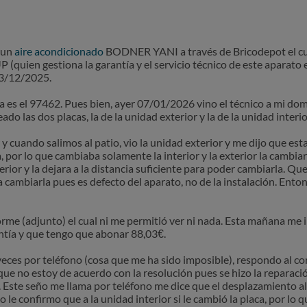
 un
aire acondicionado
BODNER YANI a través de Bricodepot el cua
(quien gestiona la garantía y el servicio técnico de este aparato 
23/12/2025.
 es el 97462. Pues bien, ayer 07/01/2026 vino el técnico a mi domi
o las dos placas, la de la unidad exterior y la de la unidad interio
 y cuando salimos al patio, vio la unidad exterior y me dijo que es
 por lo que cambiaba solamente la interior y la exterior la cambia
terior y la dejara a la distancia suficiente para poder cambiarla. Qu
 cambiarla pues es defecto del aparato, no de la instalación. Ento
forme (adjunto) el cual ni me permitió ver ni nada. Esta mañana me 
antía y que tengo que abonar 88,03€.
veces por teléfono (cosa que me ha sido imposible), respondo al cor
ue no estoy de acuerdo con la resolución pues se hizo la reparació
a. Este seño me llama por teléfono me dice que el desplazamiento a
o le confirmo que a la unidad interior si le cambió la placa, por l