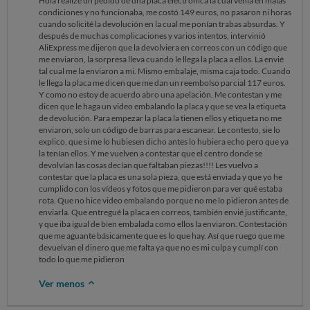
Hola realize un pedido de una placa electrónica la cual venía en malas
condiciones y no funcionaba, me costó 149 euros, no pasaron ni horas
cuando solicité la devolución en la cual me ponían trabas absurdas. Y
después de muchas complicaciones y varios intentos, intervinió
AliExpress me dijeron que la devolviera en correos con un código que
me enviaron, la sorpresa lleva cuando le llega la placa a ellos. La envié
tal cual me la enviaron a mi. Mismo embalaje, misma caja todo. Cuando
le llega la placa me dicen que me dan un reembolso parcial 117 euros.
Y como no estoy de acuerdo abro una apelación. Me contestan y me
dicen que le haga un video embalando la placa y que se vea la etiqueta
de devolución. Para empezar la placa la tienen ellos y etiqueta no me
enviaron, solo un código de barras para escanear. Le contesto, sie lo
explico, que si me lo hubiesen dicho antes lo hubiera echo pero que ya
la tenían ellos. Y me vuelven a contestar que el centro donde se
devolvían las cosas decían que faltaban piezas!!!! Les vuelvo a
contestar que la placa es una sola pieza, que está enviada y que yo he
cumplido con los vídeos y fotos que me pidieron para ver qué estaba
rota. Que no hice video embalando porque no me lo pidieron antes de
enviarla. Que entregué la placa en correos, también envié justificante,
y que iba igual de bien embalada como ellos la enviaron. Contestación
que me aguante básicamente que es lo que hay. Así que ruego que me
devuelvan el dinero que me falta ya que no es mi culpa y cumplí con
todo lo que me pidieron
Ver menos