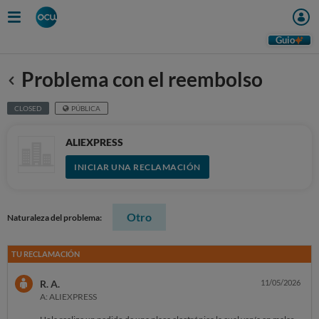
Guio
Problema con el reembolso
Anterior
CLOSED
PÚBLICA
ALIEXPRESS
INICIAR UNA RECLAMACIÓN
Otro
Naturaleza del problema:
TU RECLAMACIÓN
R. A.
11/05/2026
A: ALIEXPRESS