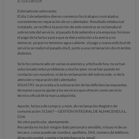
A: GIA GROUP
Estimados/as señores/as:
El día 1 de setiembre dieron comienzo los trabajos contratados,
consistentes en reparación de un calentador. Resultado estaba mal
instalado, se rectificó la posición de este mientras se reclamaba el
sobrecoste del servicio, el pasado 8 de setiembre a la empresa, hicimos
el pago de la factura para que se diera solución a la avería y no
demorar, ya que no tenemos agua caliente , el pago y nueva solicitud de
servicio se realizó el pasado día 8, junto a una reclamación dos trámites
distintos
Se lo he comunicado en varias ocasiones y, a fecha de hoy, no se han
solucionado estos problemas y mucho peor no se han puesto en
contacto con nosotros, ni de la reclamación del sobrecoste, ni de la
atención y reparación del calentador.
SOLICITO: se proceda a la subsanación de las deficiencias expuestas,
de manera que se ajuste a los servicios que ofrecen como servicio
técnico oficial de la marca adquirida.
Aporto, factura de compra, y núm. de reclamación Registro de
comunicación 311667 – GESTIÓN INTEGRAL DE ALMACENES,S.L.
(GIA
Sin otro particular, atentamente
Recuerda no incluir ningún dato personal o sensible, ni tuyo ni de un
tercero, como puede ser nombre, apellidos, DNI, número de teléfono,
dirección postal, cuenta y tarjeta bancaria, email…