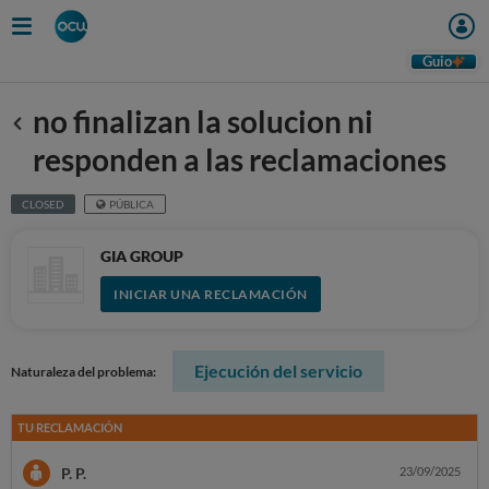
Guio
no finalizan la solucion ni
Anterior
responden a las reclamaciones
CLOSED
PÚBLICA
GIA GROUP
INICIAR UNA RECLAMACIÓN
Ejecución del servicio
Naturaleza del problema:
TU RECLAMACIÓN
P. P.
23/09/2025