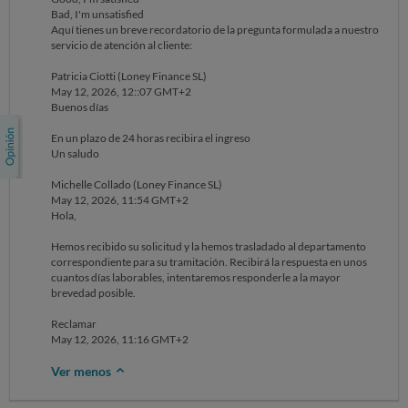
Fdo: Aleix Domínguez Hernández
Bad, I'm unsatisfied
Reclamar
Aquí tienes un breve recordatorio de la pregunta formulada a nuestro
May 10, 2026, 12:30 GMT+2
servicio de atención al cliente:
Patricia Ciotti (Loney Finance SL)
May 12, 2026, 12::07 GMT+2
Buenos días
En un plazo de 24 horas recibira el ingreso
Un saludo
Michelle Collado (Loney Finance SL)
May 12, 2026, 11:54 GMT+2
Hola,
Hemos recibido su solicitud y la hemos trasladado al departamento
correspondiente para su tramitación. Recibirá la respuesta en unos
cuantos días laborables, intentaremos responderle a la mayor
brevedad posible.
Reclamar
May 12, 2026, 11:16 GMT+2
Ver menos