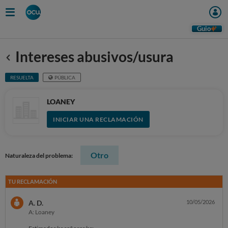
Guio
Intereses abusivos/usura
Anterior
RESUELTA
PÚBLICA
LOANEY
INICIAR UNA RECLAMACIÓN
Otro
Naturaleza del problema:
TU RECLAMACIÓN
A. D.
10/05/2026
A: Loaney