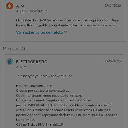
A. M.
29/04/2026
A: ELECTROPRECIO
El día 9 de abril de 2026 realicé un pedido en Electroprecio.com de un
lavavajillas integrable, contratando de forma desglosada los servicios
de producto, envío (incluyendo retirada del antiguo por 30,58€ + IVA)
Ver reclamación completa
e instalación e integración (38,02€ + IVA).
El plazo de entrega indicado inicialmente era de 3 días, posteriormente
Mensajes (1)
ampliado a 7–9 días laborables, sin cumplirse tampoco este último.
Tras varias reclamaciones, el 24 de abril acudieron los instaladores de
ELECTROPRECIO
29/04/2026
la agencia de transporte e instalación (Dachser) fuera del horario
A: A. M.
acordado (cita de 10:00 a 12:00, llegada a las 13:30). Tras una breve
revisión, indicaron que no podían retirar el lavavajillas antiguo por
- please type your reply above this line -
falta de espacio y abandonaron el domicilio sin realizar la instalación ni
la retirada.
Hola reclamar@ocu.org,
Gracias por contactar con nosotros.
La solución ofrecida fue que, una vez yo solucionara el supuesto
Confirmarte que hemos recibido tu mensaje.
problema de espacio, se volvería a programar la instalación. Ese mismo
Un agente de nuestro equipo te contestará lo antes
día retiré personalmente el lavavajillas antiguo con ayuda de un
posible.IMPORTANTE: Haremos lo posible por contestar cuanto
familiar y contacté por la tarde con el responsable, quien indicó que
antes. Por la festividad de semana santa volveremos a la oficina el
podrían acudir al día siguiente si era antes de mediodía.
martes 7 de abril, esperamos darle respuesta ese mismo día. Disculpe
las molestias
El viernes por la mañana comprobé que el problema alegado era
Código Ticket: PMJ-846-66119
fácilmente solucionable, ya que bastaba con retirar dos tornillos para