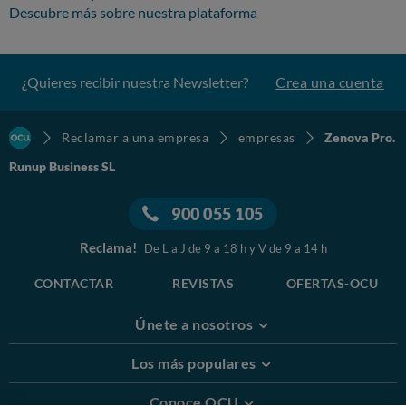
Descubre más sobre nuestra plataforma
¿Quieres recibir nuestra Newsletter?
Crea una cuenta
Reclamar a una empresa
empresas
Zenova Pro.
Runup Business SL
900 055 105
Reclama!
De L a J de 9 a 18 h y V de 9 a 14 h
CONTACTAR
REVISTAS
OFERTAS-OCU
Únete a nosotros
Los más populares
Conoce OCU