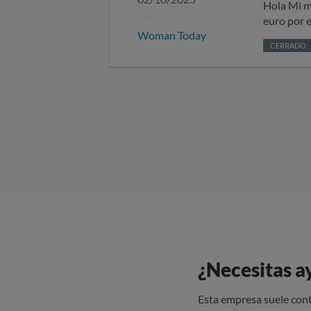
Hola Mi mujer sin saber se ha subscripa woman today , sin consentimiento . La compañia Massmovil me cobrro 17
euro por 
Woman Today
CERRADO
¿Necesitas a
Esta empresa suele cont