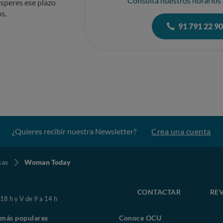
Consulta nuestros horarios
speres ese plazo
s.
91 791 22 9
¿Quieres recibir nuestra Newsletter?
Crea una cuenta
sas
Woman Today
CONTACTAR
REV
 18 h y V de 9 a 14 h
 más populares
Conoce OCU