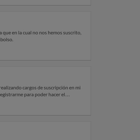
 que en la cual no nos hemos suscrito,
bolso.
registrarme para poder hacer el
efonía según por suscripción de
ra.cobros y esto es mu delicado
ado mi consentimiento ni mis datos
n postal, cuenta y tarjeta bancaria,