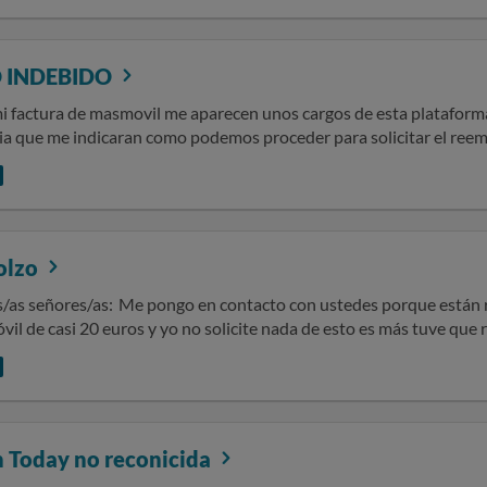
 INDEBIDO
mi factura de masmovil me aparecen unos cargos de esta plataforma
ia que me indicaran como podemos proceder para solicitar el reem
olzo
cto con ustedes porque están realizando cargos de suscripción en mi
vil de casi 20 euros y yo no solicite nada de esto es más tuve que 
í que necesito la devolución del pago que me está realizando l tel
 no tomare acciones legales pq yo no he dado mis datos a nadie pa
el reembolso de lo que me están cobrando de algo que yo no he d
 tuyo ni de un
omo puede ser nombre, apellidos, DNI, número de teléfono, direcció
Today no reconicida