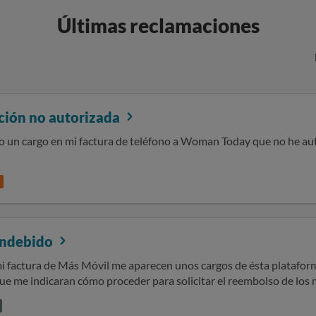
Últimas reclamaciones
ción no autorizada
do un cargo en mi factura de teléfono a Woman Today que no he aut
indebido
mi factura de Más Móvil me aparecen unos cargos de ésta plataform
me indicaran cómo proceder para solicitar el reembolso de los mismos. Al aguardo de s
y. Reciban un cordial saludo.