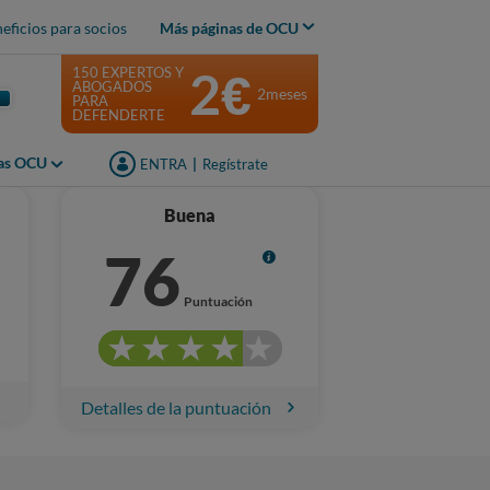
eficios para socios
Más páginas de OCU
2€
150 EXPERTOS Y
ABOGADOS
2meses
PARA
DEFENDERTE
jas OCU
ENTRA
|
Regístrate
Buena
76
Info
Puntuación
Detalles de la puntuación