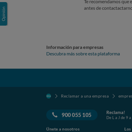
Te recomendamos que e
antes de contactactarno
Información para empresas
Descubra más sobre esta plataforma
Reclamar a una empresa
empre
Reclama!
900 055 105
De L a J de 9 a
Únete a nosotros
Los