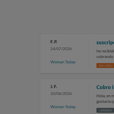
F. P.
suscrip
24/07/2026
he recibi
cobrando
Woman Today
EN CURSO
J. F.
Cobro 
10/06/2026
Hola, en 
gustaría que 
Woman Today
esto
CERRADO