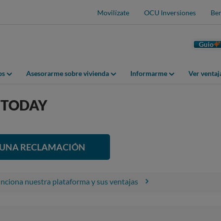
Movilízate
OCU Inversiones
Ben
Guio
os
Asesorarme sobre vivienda
Informarme
Ver venta
TODAY
R UNA RECLAMACIÓN
ciona nuestra plataforma y sus ventajas