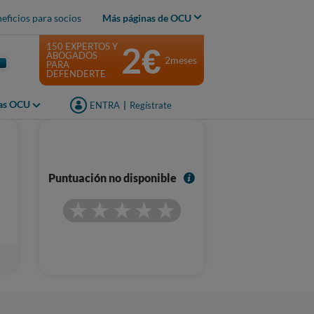
eficios para socios
Más páginas de OCU
2€
150 EXPERTOS Y
ABOGADOS
2meses
PARA
DEFENDERTE
jas OCU
ENTRA
|
Regístrate
I
Puntuación no disponible
n
f
o