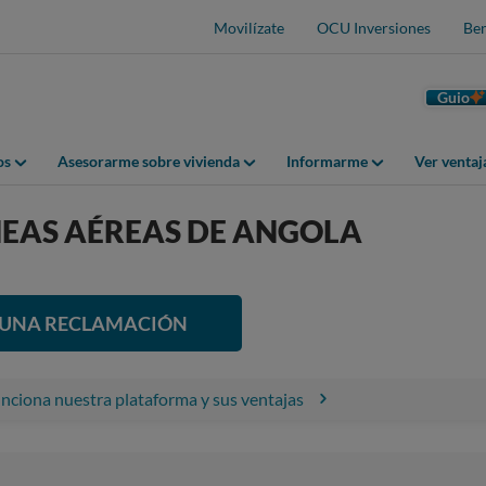
Movilízate
OCU Inversiones
Ben
Guio
os
Asesorarme sobre vivienda
Informarme
Ver venta
NEAS AÉREAS DE ANGOLA
R UNA RECLAMACIÓN
ciona nuestra plataforma y sus ventajas