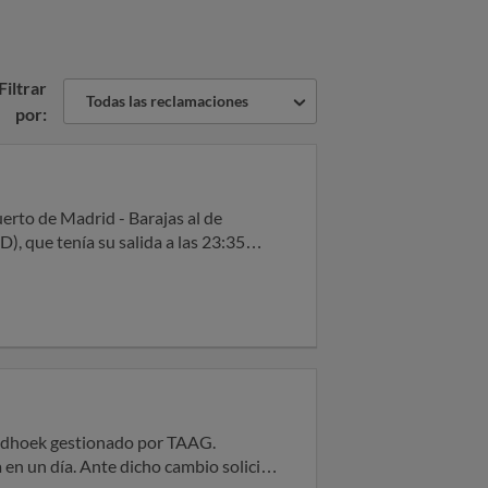
Filtrar
Todas las reclamaciones
por:
), que tenía su salida a las 23:35
annesburg debería haber tenido lugar a
onforme a la legislación europea
os en caso de denegación de
que: - Salen de un
a y Suiza, cuando la compañía aérea
 en un día. Ante dicho cambio solicité
l 02/06/2023.