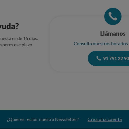
yuda?
Llámanos
uesta es de 15 días.
Consulta nuestros horarios
speres ese plazo
91 791 22 9
¿Quieres recibir nuestra Newsletter?
Crea una cuenta