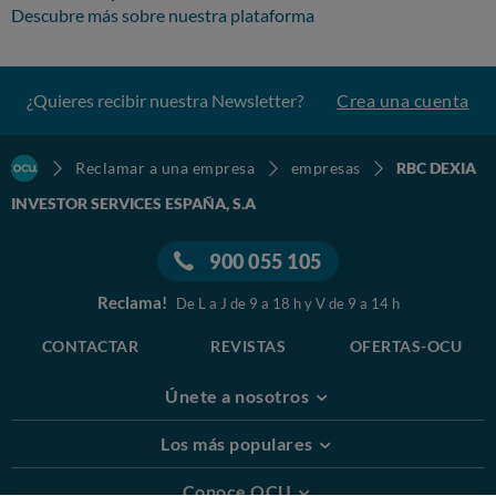
Descubre más sobre nuestra plataforma
¿Quieres recibir nuestra Newsletter?
Crea una cuenta
Reclamar a una empresa
empresas
RBC DEXIA
INVESTOR SERVICES ESPAÑA, S.A
900 055 105
Reclama!
De L a J de 9 a 18 h y V de 9 a 14 h
CONTACTAR
REVISTAS
OFERTAS-OCU
Únete a nosotros
Los más populares
Conoce OCU